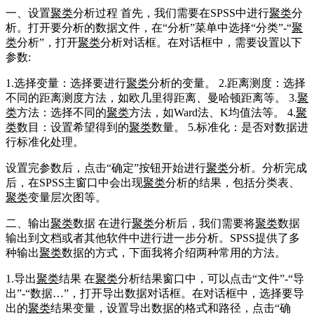
一、设置
聚类
分析过程 首先，我们需要在SPSS中进行
聚类
分
析。打开要分析的数据文件，在“分析”菜单中选择“分类”-“
聚
类
分析”，打开
聚类
分析对话框。在对话框中，需要设置以下
参数:
1.选择变量：选择要进行
聚类
分析的变量。 2.距离测度：选择
不同的距离测度方法，如欧几里得距离、曼哈顿距离等。 3.
聚
类
方法：选择不同的
聚类
方法，如Ward法、K均值法等。 4.
聚
类
数目：设置希望得到的
聚类
数量。 5.标准化：是否对数据进
行标准化处理。
设置完参数后，点击“确定”按钮开始进行
聚类
分析。分析完成
后，在SPSS主窗口中会出现
聚类
分析的结果，包括分类表、
聚类
变量层次图等。
二、输出
聚类
数据 在进行
聚类
分析后，我们需要将
聚类
数据
输出到文档或者其他软件中进行进一步分析。SPSS提供了多
种输出
聚类
数据的方式，下面我将介绍两种常用的方法。
1.导出
聚类
结果 在
聚类
分析结果窗口中，可以点击“文件”-“导
出”-“数据…”，打开导出数据对话框。在对话框中，选择要导
出的
聚类
结果变量，设置导出数据的格式和路径，点击“确