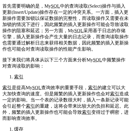
首先需要明确的是，My
SQL
中的查询读取(Select)操作与插入
更新(Insert/Update)操作存在一定的冲突关系。一方面，插入更
新操作需要加锁以保证数据的完整性，而读取操作又需要在未
加锁的情况下进行，因此频繁的插入更新操作可能会导致读取
操作的阻塞和延迟；另一方面，My
SQL
采用基于日志的存储
引擎，插入更新操作会产生大量的日志记录，而查询读取操作
也需要通过解析日志来获得相关数据，因此频繁的插入更新操
作也可能会对查询读取操作的性能产生影响。
接下来我们将具体从以下三个方面来分析My
SQL
中频繁操作
对查询读取的影响：
索引
索引
是提高My
SQL
查询效率的重要手段，
索引
的建立可以大
大加快查询的速度。但是频繁的插入更新操作也会对
索引
造成
一定的影响。当一个表的记录数很大时，插入一条新记录可能
会引起整个
索引
的重建，这将会带来比较大的负担和延迟。此
外，频繁的插入更新操作也可能会导致
索引
变得过于稠密，进
而影响查询效率。
缓存