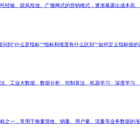
经验、跟风投放、广撒网式的营销模式，逐渐暴露出成本高、精准
问到“什么是指标”“指标和维度有什么区别”“如何定义指标值的计算
、工业大数据、数据分析、控制算法、机器学习、深度学习、业务
之一，常用于衡量营收、销量、用户量、流量等业务数据的涨跌幅