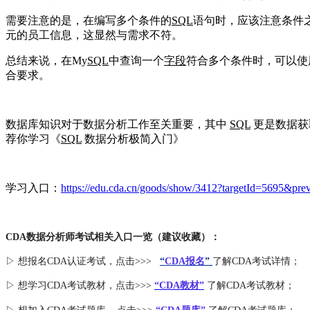
需要注意的是，在编写多个条件的
SQL
语句时，应该注意条件之间
元的员工信息，这显然与需求不符。
总结来说，在My
SQL
中查询一个
字段
符合多个条件时，可以使
合要求。
数据库知识对于数据分析工作至关重要，其中
SQL
更是数据获
荐你学习《
SQL
数据分析极简入门
》
学习入口：
https://edu.cda.cn/goods/show/3412?targetId=5695&pr
CDA数据分析师考试相关入口一览（建议收藏）：
▷ 想报名CDA认证考试，点击>>>
“
CDA报名
”
了解CDA考试详情；
▷ 想学习CDA考试教材，点击>>>
“CDA教材”
了解CDA考试教材；
，