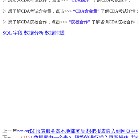
▷ 想加入
CDA考试题库
点击>>>
“CDA
题库
”
了解CDA考试题库；
▷ 想了解CDA
考试
含金量
，点击>>>
“CDA含金量”
了解CDA考试详情
▷ 想了解CDA
院校合作
，点击>>>
“院校合作”
了解咨询CDA院校合作
SQL
字段
数据分析
数据挖掘
上一篇
powerBI 报表服务器本地部署后 想把报表嵌入到网页
下一篇
MySQL数据库中一个表A, 频繁的进行插入更新操作,
CDA