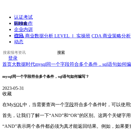
认证考试
院校合作
职业技能：
企业内训
资讯
CDA 商业数据分析 LEVEL Ⅰ 实操班
CDA 商业策略分析 
动态
搜索
登录
首页
大数据时代
mysql同一个字段符合多个条件，sql语句如何
mysql同一个字段符合多个条件，sql语句如何编写？
2023-05-31
收藏
在My
SQL
中，当需要查询一个
字段
符合多个条件时，可以使用
首先，让我们了解一下“AND”和“OR”的区别。这两个关键
“AND”表示两个条件都必须为真才能返回结果。例如，如果