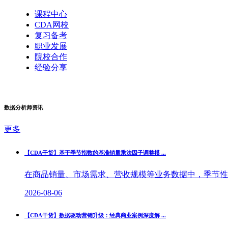
课程中心
CDA网校
复习备考
职业发展
院校合作
经验分享
数据分析师资讯
更多
【CDA干货】基于季节指数的基准销量乘法因子调整模 ...
在商品销量、市场需求、营收规模等业务数据中，季节性波
2026-08-06
【CDA干货】数据驱动营销升级：经典商业案例深度解 ...