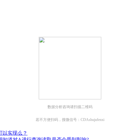
；
；
数据分析咨询请扫描二维码
若不方便扫码，搜微信号：CDAshujufenxi
中可以实现么？
 我想知道对A进行查询读取是否会受到影响?