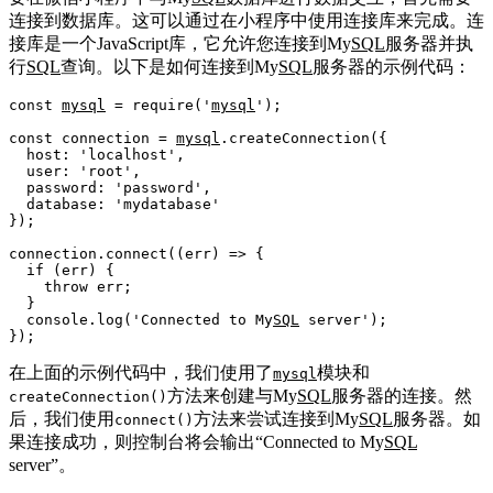
连接到数据库。这可以通过在小程序中使用连接库来完成。连
接库是一个JavaScript库，它允许您连接到My
SQL
服务器并执
行
SQL
查询。以下是如何连接到My
SQL
服务器的示例代码：
const
mysql
 = 
require
(
'
mysql
'
);

const
 connection = 
mysql
.
createConnection
({

host
: 
'localhost'
,

user
: 
'root'
,

password
: 
'password'
,

database
: 
'mydatabase'
});

connection.
connect
(
(
err
) =>
 {

if
 (err) {

throw
 err;

  }

console
.
log
(
'Connected to My
SQL
 server'
);

在上面的示例代码中，我们使用了
模块和
mysql
方法来创建与My
SQL
服务器的连接。然
createConnection()
后，我们使用
方法来尝试连接到My
SQL
服务器。如
connect()
果连接成功，则控制台将会输出“Connected to My
SQL
server”。