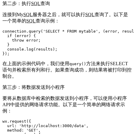
第二步：执行
SQL
查询
连接到My
SQL
服务器之后，就可以执行
SQL
查询了。以下是
一个简单的
SQL
查询示例：
connection.
query
(
'SELECT * FROM mytable'
, 
(
error, resul
if
 (error) {

throw
 error;

  }

console
.
log
(results);

在上面的示例代码中，我们使用
方法来执行SELECT
query()
语句并检索所有列和行。如果查询成功，则结果将被打印到控
制台。
第三步：将数据发送到小程序
要将从数据库中检索的数据发送到小程序，可以使用小程序
API中提供的网络请求功能。以下是一个简单的网络请求示
例：
wx.
request
({

url
: 
'http://localhost:3000/data'
,

method
: 
'GET'
,
