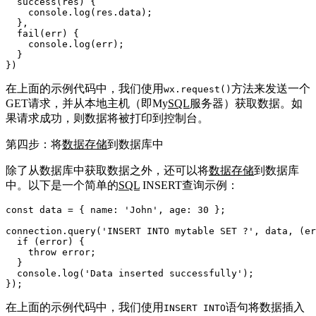
success
(
res
) {

console
.
log
(res.
data
);

  },

fail
(
err
) {

console
.
log
(err);

  }

在上面的示例代码中，我们使用
方法来发送一个
wx.request()
GET请求，并从本地主机（即My
SQL
服务器）获取数据。如
果请求成功，则数据将被打印到控制台。
第四步：将
数据存储
到数据库中
除了从数据库中获取数据之外，还可以将
数据存储
到数据库
中。以下是一个简单的
SQL
INSERT查询示例：
const
 data = { 
name
: 
'John'
, 
age
: 
30
 };

connection.
query
(
'INSERT INTO mytable SET ?'
, data, 
(
er
if
 (error) {

throw
 error;

  }

console
.
log
(
'Data inserted successfully'
);

在上面的示例代码中，我们使用
语句将数据插入
INSERT INTO