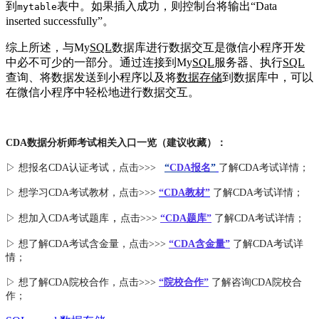
到
表中。如果插入成功，则控制台将输出“Data
mytable
inserted successfully”。
综上所述，与My
SQL
数据库进行数据交互是微信小程序开发
中必不可少的一部分。通过连接到My
SQL
服务器、执行
SQL
查询、将数据发送到小程序以及将
数据存储
到数据库中，可以
在微信小程序中轻松地进行数据交互。
CDA数据分析师考试相关入口一览（建议收藏）：
▷ 想报名CDA认证考试，点击>>>
“
CDA报名
”
了解CDA考试详情；
▷ 想学习CDA考试教材，点击>>>
“CDA教材”
了解CDA考试详情；
，
▷ 想加入
CDA考试题库
点击>>>
“CDA
题库
”
了解CDA考试详情；
▷ 想了解CDA
考试
含金量
，点击>>>
“CDA含金量”
了解CDA考试详
情；
▷ 想了解CDA
院校合作
，点击>>>
“院校合作”
了解咨询CDA院校合
作；