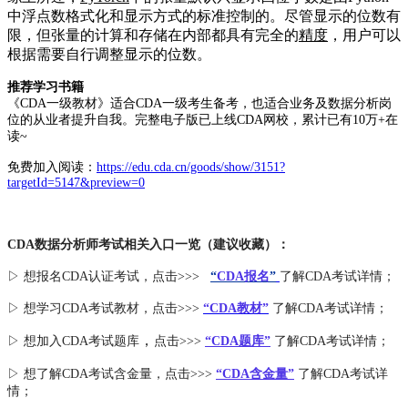
中浮点数格式化和显示方式的标准控制的。尽管显示的位数有
限，但张量的计算和存储在内部都具有完全的
精度
，用户可以
根据需要自行调整显示的位数。
推荐学习书籍
《CDA一级教材》适合CDA一级考生备考，也适合业务及数据分析岗
位的从业者提升自我。完整电子版已上线CDA网校，累计已有10万+在
读~
免费加入阅读：
https://edu.cda.cn/goods/show/3151?
targetId=5147&preview=0
CDA数据分析师考试相关入口一览（建议收藏）：
▷ 想报名CDA认证考试，点击>>>
“
CDA报名
”
了解CDA考试详情；
▷ 想学习CDA考试教材，点击>>>
“CDA教材”
了解CDA考试详情；
，
▷ 想加入
CDA考试题库
点击>>>
“CDA
题库
”
了解CDA考试详情；
▷ 想了解CDA
考试
含金量
，点击>>>
“CDA含金量”
了解CDA考试详
情；