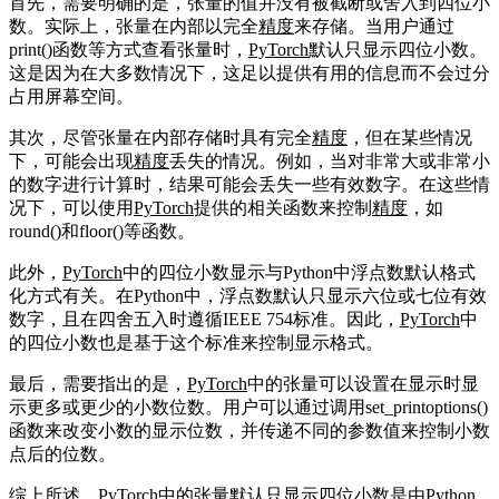
首先，需要明确的是，张量的值并没有被截断或舍入到四位小
数。实际上，张量在内部以完全
精度
来存储。当用户通过
print()函数等方式查看张量时，
PyTorch
默认只显示四位小数。
这是因为在大多数情况下，这足以提供有用的信息而不会过分
占用屏幕空间。
其次，尽管张量在内部存储时具有完全
精度
，但在某些情况
下，可能会出现
精度
丢失的情况。例如，当对非常大或非常小
的数字进行计算时，结果可能会丢失一些有效数字。在这些情
况下，可以使用
PyTorch
提供的相关函数来控制
精度
，如
round()和floor()等函数。
此外，
PyTorch
中的四位小数显示与Python中浮点数默认格式
化方式有关。在Python中，浮点数默认只显示六位或七位有效
数字，且在四舍五入时遵循IEEE 754标准。因此，
PyTorch
中
的四位小数也是基于这个标准来控制显示格式。
最后，需要指出的是，
PyTorch
中的张量可以设置在显示时显
示更多或更少的小数位数。用户可以通过调用set_printoptions()
函数来改变小数的显示位数，并传递不同的参数值来控制小数
点后的位数。
综上所述，
PyTorch
中的张量默认只显示四位小数是由Python