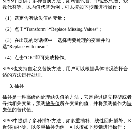
SPSS中提供了多种替换方法，如均值代替、中位数代替、众
数代替等。以均值代替为例，可以按如下步骤进行操作：
（1）选定含有
缺失值
的变量；
（2）点击“Transform”-“Replace Missing Values”；
（3）在出现的对话框中，选择需要处理的变量并勾
选“Replace with mean”；
（4）点击“OK”即可完成操作。
SPSS也支持自定义替换方法，用户可以根据具体情况选择合
适的方法进行处理。
插补
插补是一种高级的处理
缺失值
的方法，它是通过建立模型或者
寻找相关变量，预测
缺失值
所在变量的值，并将预测值作为
缺
失值
的替代值。
SPSS中提供了多种插补方法，如多重插补、
线性回归
插补、K
近邻插补等。以多重插补为例，可以按如下步骤进行操作：