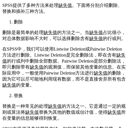
SPSS提供了多种方法来处理
缺失值
。下面将分别介绍删除、
替换和插补三种方法。
删除
删除是最简单的处理
缺失值
的方法之一。当
缺失值
占比很小，
对总体数据影响不大时，可以选择删除含有
缺失值
的行或列。
在SPSS中，我们可以使用Listwise Deletion或Pairwise Deletion
方法进行删除。Listwise Deletion是完全删除法，即在含有
缺失
值
的行或列中删除全部数据。Pairwise Deletion是部分删除法，
即只删除带有
缺失值
的观测值，而保留其他变量的信息。在实
际应用中，一般使用Pairwise Deletion方法进行
缺失值
的删除，
因为它可以尽可能地利用现有数据，而不是直接舍弃所有包含
缺失值
的变量。
替换
替换是一种常见的处理
缺失值
的方法之一。它是通过一定的规
则或算法将
缺失值
替换为其他的数值或估计值，使得
缺失值
所
在变量的信息能够得到恢复。