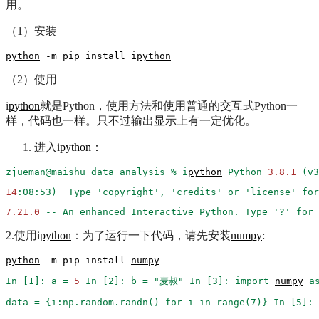
用。
（1）安装
python
 -m pip install i
python
（2）使用
i
python
就是Python，使用方法和使用普通的交互式Python一
样，代码也一样。只不过输出显示上有一定优化。
进入i
python
：
zjueman@maishu
data_analysis
%
i
python
Python
3.8
.1
(v3
14
:08:53)
Type
'copyright'
,
'credits'
or
'license'
for
7.21
.0
--
An
enhanced
Interactive
Python.
Type
'?'
for
2.使用i
python
：为了运行一下代码，请先安装
numpy
:
python
 -m pip install 
numpy
In
[1]:
a
=
5
In
[2]:
b
=
"麦叔"
In
[3]:
import
numpy
a
data
=
{i:np.random.randn()
for
i
in
range(7)}
In
[5]: