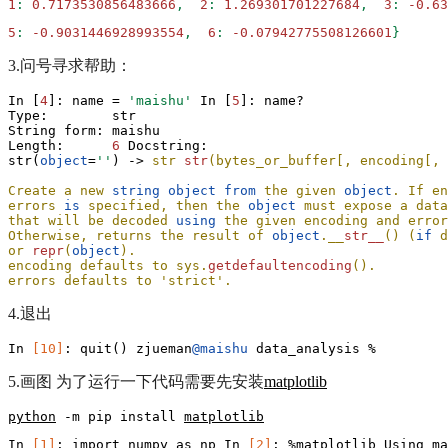
1
:
0.7173530856483666
,
2
:
1.269301701227684
,
3
:
-0.63
5
:
-0.9031446928993554
,
6
:
-0.07942775508126601
}
3.问号寻求帮助：
In [
4
]: name = 
'maishu'
 In [
5
]: name?

Type:        str

String form: maishu

Length:      
6
 Docstring:  

str(
object
=
''
) -> 
str 
str
(
bytes_or_buffer[, encoding[, 
Create a new 
string
object
from
 the given 
object
. If en
errors 
is
 specified, then the 
object
 must expose a data
that will be decoded 
using
 the given encoding and error
Otherwise, returns the result of 
object
.__
str__
(
) (
if
 d
or 
repr
(
object
).

encoding defaults to sys.
getdefaultencoding
(
).

errors defaults to 'strict'.
4.退出
In
[10]
: 
quit
() 
zjueman
@maishu
 data_analysis % 
5.画图 为了运行一下代码需要先安装
matplotlib
python
 -m pip install 
matplotlib
In
[1]
: 
import
numpy
as
np
In
[2]
: %
matplotlib
Using
ma