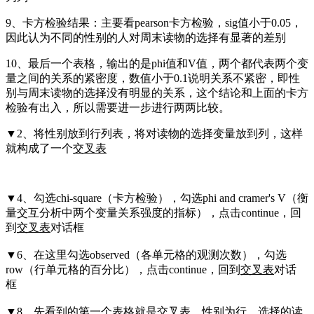
9、卡方检验结果：主要看pearson卡方检验，sig值小于0.05，
因此认为不同的性别的人对周末读物的选择有显著的差别
10、最后一个表格，输出的是phi值和V值，两个都代表两个变
量之间的关系的紧密度，数值小于0.1说明关系不紧密，即性
别与周末读物的选择没有明显的关系，这个结论和上面的卡方
检验有出入，所以需要进一步进行两两比较。
▼2、将性别放到行列表，将对读物的选择变量放到列，这样
就构成了一个
交叉表
▼4、勾选chi-square（卡方检验），勾选phi and cramer's V（衡
量交互分析中两个变量关系强度的指标），点击continue，回
到
交叉表
对话框
▼6、在这里勾选observed（各单元格的观测次数），勾选
row（行单元格的百分比），点击continue，回到
交叉表
对话
框
▼8、先看到的第一个表格就是
交叉表
，性别为行、选择的读