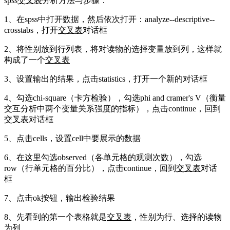
spss
交叉表
分析方法与步骤：
1、在spss中打开数据，然后依次打开：analyze--descriptive--
crosstabs，打开
交叉表
对话框
2、将性别放到行列表，将对读物的选择变量放到列，这样就
构成了一个
交叉表
3、设置输出的结果，点击statistics，打开一个新的对话框
4、勾选chi-square（卡方检验），勾选phi and cramer's V（衡量
交互分析中两个变量关系强度的指标），点击continue，回到
交叉表
对话框
5、点击cells，设置cell中要展示的数据
6、在这里勾选observed（各单元格的观测次数），勾选
row（行单元格的百分比），点击continue，回到
交叉表
对话
框
7、点击ok按钮，输出检验结果
8、先看到的第一个表格就是
交叉表
，性别为行、选择的读物
为列