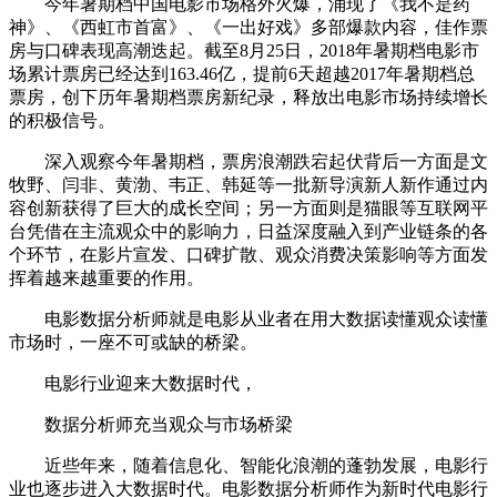
今年暑期档中国电影市场格外火爆，涌现了《我不是药
神》、《西虹市首富》、《一出好戏》多部爆款内容，佳作票
房与口碑表现高潮迭起。截至8月25日，2018年暑期档电影市
场累计票房已经达到163.46亿，提前6天超越2017年暑期档总
票房，创下历年暑期档票房新纪录，释放出电影市场持续增长
的积极信号。
深入观察今年暑期档，票房浪潮跌宕起伏背后一方面是文
牧野、闫非、黄渤、韦正、韩延等一批新导演新人新作通过内
容创新获得了巨大的成长空间；另一方面则是猫眼等互联网平
台凭借在主流观众中的影响力，日益深度融入到产业链条的各
个环节，在影片宣发、口碑扩散、观众消费决策影响等方面发
挥着越来越重要的作用。
电影数据分析师就是电影从业者在用大数据读懂观众读懂
市场时，一座不可或缺的桥梁。
电影行业迎来大数据时代，
数据分析师充当观众与市场桥梁
近些年来，随着信息化、智能化浪潮的蓬勃发展，电影行
业也逐步进入大数据时代。电影数据分析师作为新时代电影行