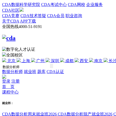
CDA数据科学研究院
CDA考试中心
CDA网校
企业服务
CDA社区
CDA竞赛
CDA技术答疑
CDA会员
职业咨询
关于CDA
APP下载
全国热线
4000-51-9191
全国校区
北京
上海
广州
深圳
成都
西安
南京
长
数据分析师
就业班
题库
CDA认证
登录
注册
首 页
课程中心
就业邦：
CDA数据分析周末就业班2026
CDA数据分析脱产就业班2026