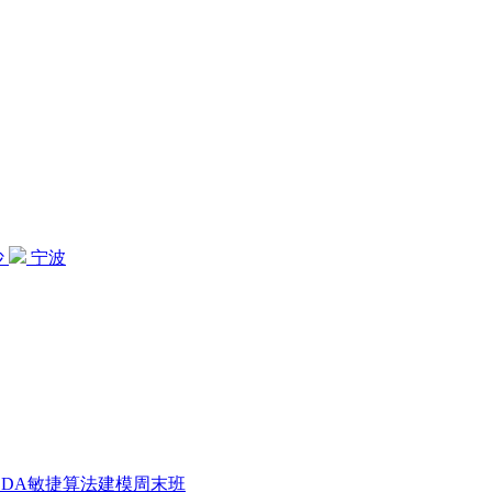
沙
宁波
CDA敏捷算法建模周末班