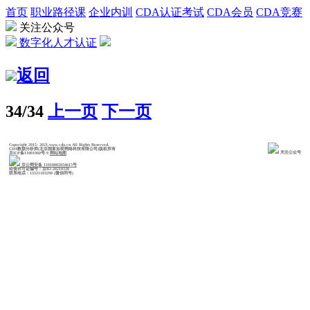
首页
职业路径课
企业内训
CDA认证考试
CDA会员
CDA竞赛
关注公众号
数字化人才认证
返回
34/34
上一页
下一页
Copyright 2015- 2021,www.cda.cn All Rights Reserved.
CDA数据分析师(北京国富如荷网络科技有限公司)版权所有
关注公众号
京ICP备11001960号-9
网站地图
京公网安备 11010802034615号
经营许可证编号：京B2-20210330
联系电话：13321103290 (微信同号)