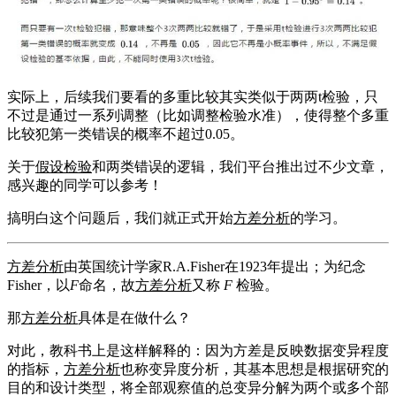
实际上，后续我们要看的多重比较其实类似于两两t检验，只
不过是通过一系列调整（比如调整检验水准），使得整个多重
比较犯第一类错误的概率不超过0.05。
关于
假设检验
和两类错误的逻辑，我们平台推出过不少文章，
感兴趣的同学可以参考！
搞明白这个问题后，我们就正式开始
方差分析
的学习。
方差分析
由英国统计学家R.A.Fisher在1923年提出；为纪念
Fisher，以
F
命名，故
方差分析
又称
F
检验。
那
方差分析
具体是在做什么？
对此，教科书上是这样解释的：因为方差是反映数据变异程度
的指标，
方差分析
也称变异度分析，其基本思想是根据研究的
目的和设计类型，将全部观察值的总变异分解为两个或多个部