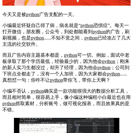
今天又是被
python
广告支配的一天。
小编最近怀疑自己得了病，病名就是“
python
恐惧症”。每天一
打开微信，朋友圈，公众号，到处都能看到
python
的广告，刷
刷视频，也是
python
......不知不觉之间，
python
已经攻占了几大
主流的社交软件。
而且广告内容主题基本都是，
python
可一切。例如，面试中老
板录取了那个学历最低，经验最少的，因为他会
python
；刚来
的新人实习生都没过，却升了经理，因为他会
python
；公司到
下班点全都走了，没有一个人加班，因为大家都会
python
......
真想怼一句：你咋不让
python
带你飞，带你上天啊？
小编不否认，
python
确实是一款功能很强大的数据分析工具，
而且相对简单，很容易上手，像小编这种编程小白最近也在用
python
抓取素材，分析账号，做可视化报表，而且效果真的是
不错。