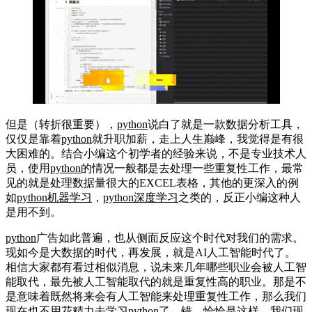
但是（转折很重要），
python
说白了就是一款数据分析工具，
仅仅是靠着
python
就升职加薪，走上人生巅峰，我觉得是有很
大困难的。结合小编这个初学者的经验来说，不是专业技术人
员，使用
python
的情况一般都是去处理一些重复性工作，最常
见的就是处理数据量很大的EXCEL表格，其他的更深入的例
如
python
机器学习
，
python
深度学习
之类的，反正小编这种人
是用不到。
python
广告如此普遍，也从侧面反应这个时代对我们的需求。
现如今是大数据的时代，再发展，就是AI人工智能时代了。
相信大家都有看过相似消息，说未来几年哪些职业会被人工智
能取代，最先被人工智能取代的就是重复性高的职业。那是不
是意味着既然将来会有人工智能来处理重复性工作，那么我们
现在也不用花精力去学习
python
了。错，恰恰是这样，我们现