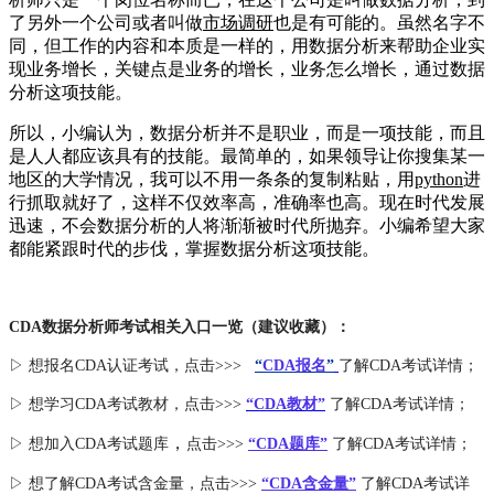
了另外一个公司或者叫做
市场调研
也是有可能的。虽然名字不
同，但工作的内容和本质是一样的，用数据分析来帮助企业实
现业务增长，关键点是业务的增长，业务怎么增长，通过数据
分析这项技能。
所以，小编认为，数据分析并不是职业，而是一项技能，而且
是人人都应该具有的技能。最简单的，如果领导让你搜集某一
地区的大学情况，我可以不用一条条的复制粘贴，用
python
进
行抓取就好了，这样不仅效率高，准确率也高。现在时代发展
迅速，不会数据分析的人将渐渐被时代所抛弃。小编希望大家
都能紧跟时代的步伐，掌握数据分析这项技能。
CDA数据分析师考试相关入口一览（建议收藏）：
▷ 想报名CDA认证考试，点击>>>
“
CDA报名
”
了解CDA考试详情；
▷ 想学习CDA考试教材，点击>>>
“CDA教材”
了解CDA考试详情；
，
▷ 想加入
CDA考试题库
点击>>>
“CDA
题库
”
了解CDA考试详情；
▷ 想了解CDA
考试
含金量
，点击>>>
“CDA含金量”
了解CDA考试详