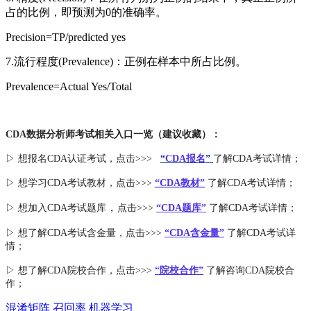
占的比例，即预测为0的准确率。
Precision=TP/predicted yes
7.流行程度(Prevalence)：正例在样本中所占比例。
Prevalence=Actual Yes/Total
CDA数据分析师考试相关入口一览（建议收藏）：
▷ 想报名CDA认证考试，点击>>>
“
CDA报名
”
了解CDA考试详情；
▷ 想学习CDA考试教材，点击>>>
“CDA教材”
了解CDA考试详情；
，
▷ 想加入
CDA考试题库
点击>>>
“CDA
题库
”
了解CDA考试详情；
▷ 想了解CDA
考试
含金量
，点击>>>
“CDA含金量”
了解CDA考试详
情；
▷ 想了解CDA
院校合作
，点击>>>
“院校合作”
了解咨询CDA院校合
作；
混淆矩阵
召回率
机器学习