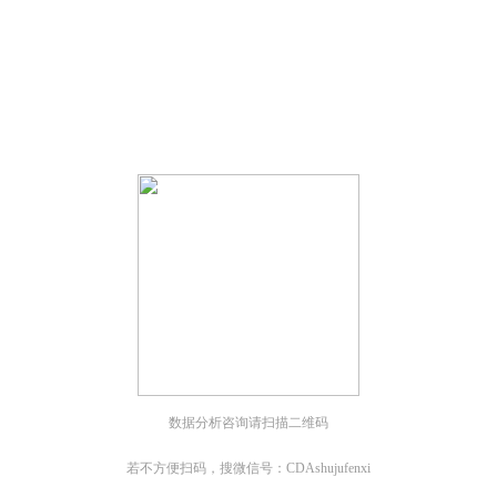
；
；
数据分析咨询请扫描二维码
若不方便扫码，搜微信号：CDAshujufenxi