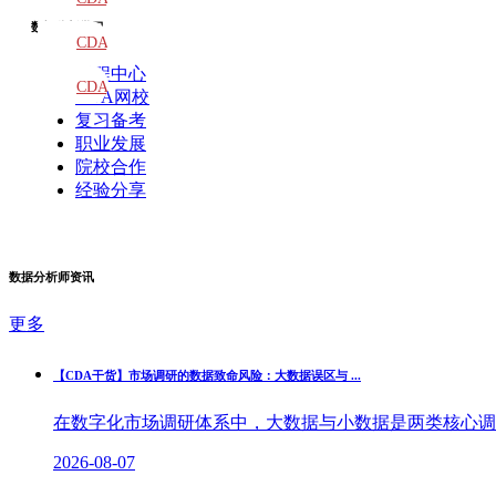
数据分析学习
教材
CDA
课程中心
题库
CDA
CDA网校
复习备考
大纲
职业发展
院校合作
经验分享
数据分析师资讯
更多
【CDA干货】市场调研的数据致命风险：大数据误区与 ...
在数字化市场调研体系中，大数据与小数据是两类核心调研
2026-08-07