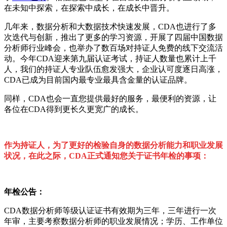
在未知中探索，在探索中成
长
，在成
长
中晋升。
几年来，数据分析和大数据技
术
快速
发
展，
CDA
也
进
行了多
次迭代与
创
新，推出了更多的学
习资
源，开展了四届中国数据
分析
师
行
业
峰会，也
举办了数百场对持证人免费的线下交流活
动
。
今年
CDA
迎来第九届
认证
考
试
，持
证
人数量也累
计
上千
人，我
们
的持
证
人
专业队
伍愈
发强
大，企
业认
可度逐日高
涨
，
CDA
已成
为
目前国内最
专业
最具含金量的
认证
品牌。
同
样
，
CDA
也会一直您提供最好的服
务
，最便利的
资
源，
让
各位在
CDA
得到更
长
久更
宽
广的成
长
。
作
为
持
证
人，
为
了更好的
检验
自身的数据分析能力和
职业发
展
状况，在此之
际
，
CDA
正式通知您关于
证书
年
检
的事
项
：
年
检
公告：
CDA
数据分析
师
等
级认证证书
有效期
为
三年，三年
进
行一次
年
审
，主要考察数据分析
师
的
职业发
展情况；学
历
、工作
单
位