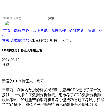
搜索
首页
课程中心
认证考试
院校合作
企业内训
资讯
动
态
首页
大数据时代
CDA数据分析持证人年 ...
CDA数据分析持证人年检公告
2024-08-12
收藏
亲爱的
CDA
持
证
人，您好！
三年前，在国内数据分析
发
展初期，您与
CDA
进行了第一次
接触，正式踏入了数据分析领域
。您
报
考了
CDA
数据分析
师
认证
考
试
，
经过坚
苦的学
习
和
备
考，也成功通
过
了考
试
，
获
得
了
CDA
证书
。相信您已
经坚
守在自己的数据分析
职业领
域，