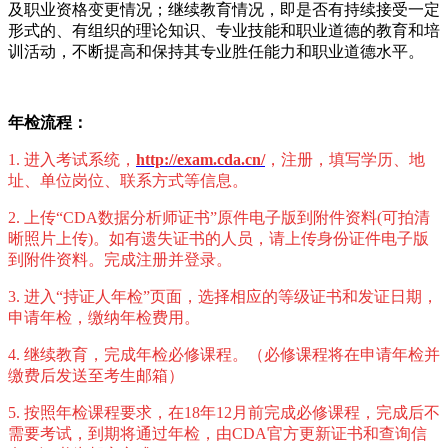
及
职业资
格
变
更情况；
继续教育情况，即是否有持续接受一定
形式的、有组织的理论知识、专业技能和职业道德的教育和培
训活动，不断提高和保持其专业胜任能力和职业道德水平
。
年
检
流程：
1.
进入考试系统
，
http://exam.cda.cn/
，注册，填写学
历
、地
址、
单
位
岗
位、
联
系方式等信息。
2.
上
传
“CDA
数据分析
师证书
”
原件
电
子版到附件
资
料
(
可拍清
晰照片上传
)
。如有
遗
失
证书
的人
员
，
请
上
传
身份
证
件
电
子版
到附件
资
料。完成注册并登
录
。
3.
进入
“
持
证
人年
检
”
页面
，选择相应的等级证书和发证日期，
申
请
年
检
，
缴纳
年
检费
用。
4.
继续教育，完成年检必修课程。（必修课程将在申请年检并
缴费后发送至考生邮箱）
5.
按照年检课程要求，
在
18
年
12
月前完成
必修课程
，完成后不
需要考试，到期将通
过
年
检
，由
CDA
官方更新
证书
和
查询
信