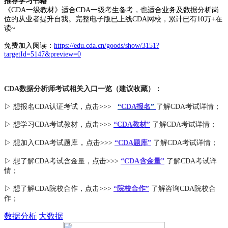
推荐学习书籍
《CDA一级教材》适合CDA一级考生备考，也适合业务及数据分析岗
位的从业者提升自我。完整电子版已上线CDA网校，累计已有10万+在
读~
免费加入阅读：
https://edu.cda.cn/goods/show/3151?
targetId=5147&preview=0
CDA数据分析师考试相关入口一览（建议收藏）：
▷ 想报名CDA认证考试，点击>>>
“
CDA报名
”
了解CDA考试详情；
▷ 想学习CDA考试教材，点击>>>
“CDA教材”
了解CDA考试详情；
，
▷ 想加入
CDA考试题库
点击>>>
“CDA
题库
”
了解CDA考试详情；
▷ 想了解CDA
考试
含金量
，点击>>>
“CDA含金量”
了解CDA考试详
情；
▷ 想了解CDA
院校合作
，点击>>>
“院校合作”
了解咨询CDA院校合
作；
数据分析
大数据