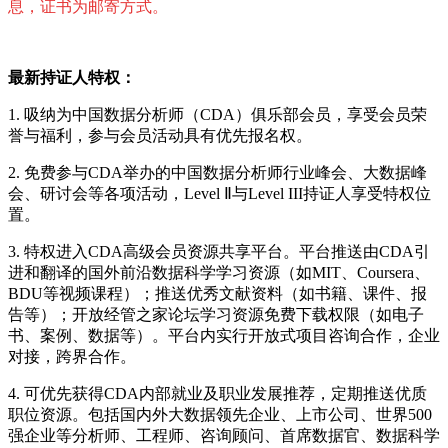
息，
证书为邮
寄方式。
最新持
证
人特
权：
1.
吸
纳为
中国数据分析
师
（
CDA
）俱
乐
部会
员
，享受会
员
荣
誉与福利，参与会
员
活
动
具有
优
先
报
名
权
。
2.
免
费
参与
CDA
举办的中国数据分析师行业峰会、大数据峰
会、研讨会等各项活动，
Level
Ⅱ
与
Level III
持
证
人享受特
权
位
置。
3.
特
权进
入
CDA
高
级
会
员资
源共享平台。平台推送由
CDA
引
进
和翻
译
的国外前沿数据科学学
习资
源（如
MIT
、
Coursera
、
BDU
等
视频课
程）；推送
优
秀文献
资
料（如
书
籍、
课
件、
报
告等）；开放
经
管之家
论坛
学
习资
源免
费
下
载权
限（如
电
子
书
、案例、数据等）。平台内
实
行开放式
项
目咨
询
合作，企
业
对
接，跨界合作。
4.
可
优
先
获
得
CDA
内部就
业
及
职业发
展推荐，定期推送
优质
职
位
资
源。包括国内外大数据
领
先企
业
、上市公司、世界
500
强企业等分析师、工程师、咨询顾问、首席数据官、数据科学