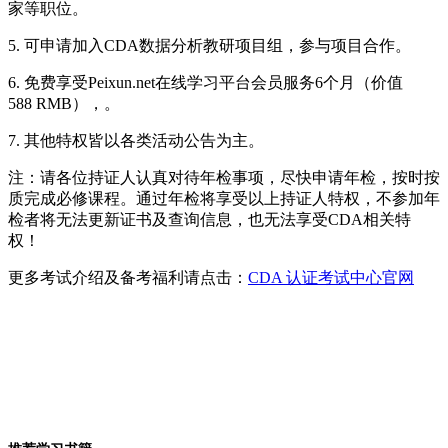
家等职位。
5.
可申
请
加入
CDA
数据分析教研
项
目
组
，参与
项
目合作。
6.
免
费
享受
Peixun.net
在
线
学
习
平台会
员
服
务
6
个月（价
值
588 RMB
），。
7.
其他特
权
皆以各
类
活
动
公告
为
主。
注：
请
各位持
证
人
认
真
对
待年
检
事
项
，尽快申
请
年
检
，按
时
按
质
完成必修
课
程。通
过
年
检
将享受以上持
证
人特
权
，不参加年
检
者将无法更新
证书
及
查询
信息，也无法享受
CDA
相关特
权
！
更多考试介绍及备考福利请点击：
CDA 认证考试中心官网