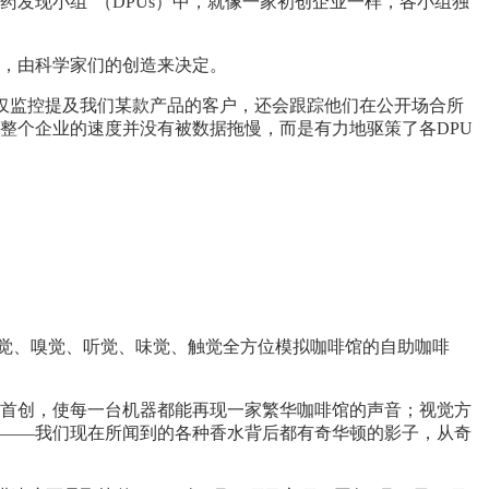
药发现小组”（DPUs）中，就像一家初创企业一样，各小组独
死，由科学家们的创造来决定。
“我们不仅监控提及我们某款产品的客户，还会跟踪他们在公开场合所
整个企业的速度并没有被数据拖慢，而是有力地驱策了各DPU
台可以从视觉、嗅觉、听觉、味觉、触觉全方位模拟咖啡馆的自助咖啡
xpro首创，使每一台机器都能再现一家繁华咖啡馆的声音；视觉方
同打造——我们现在所闻到的各种香水背后都有奇华顿的影子，从奇