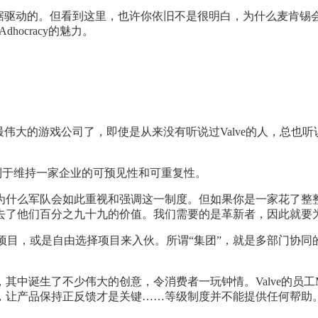
驱动的。但看到这里，也许你依旧不是很明白，为什么麦肯锡会把Ad
hocracy的魅力。
上是世界上最伟大的游戏公司了，即使是从来没有听说过Valve的人
有利于维持一家企业的可预见性和可重复性。
为什么军队会如此重视和强调这一制度。但如果你是一家花了整整
去了他们百分之九十九的价值。我们需要的是革新者，因此就要
新的项目，或是自由选择项目来入伙。所谓“集团”，就是多部门
生了不少伟大的创意，令消费者一玩钟情。Valve的员工Mich
，让产品保持正反馈才是关键……等级制度并不能提供任何帮助