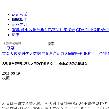
认证考试
院校合作
职业技能：
企业内训
资讯
CDA 商业数据分析 LEVEL Ⅰ 实操班
CDA 商业策略分析 
动态
搜索
登录
首页
大数据时代
大数据与管理注意力之间的平衡把控——企业
大数据与管理注意力之间的平衡把控——企业成功的关键所在
2018-06-19
收藏
麦肯锡一篇文章警示说：今天对于企业来说已经不是信息时代
策也有可能延迟，甚至失误！幸运的是，《半条命》、《cs》缔造