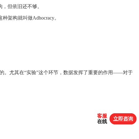
构，但依旧还不够。
就叫做Adhocracy。
终的。尤其在“实验”这个环节，数据发挥了重要的作用——对于
客服
客服
立即咨询
立即咨询
在线
在线