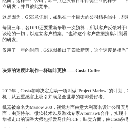
然而，这样一个公司，却一点也没有百年传统企业的样子——在G
立研发，并且彼此竞争。
这是因为，GSK意识到，如果在一个巨大的公司结构当中，想
每隔三年，各DPU还要重新争取一次预算，所以客户反馈对于DPU
谈论的一切，以建立客户档案。“也许这个客户数据搜集计划看
的研发。
仅用了一年的时间，GSK就推出了四款新药，这个速度是相当
决策的速度比制作一杯咖啡更快——Costa Coffee
2012年，Costa咖啡决定启动一项叫做“Project Ma
机，从五重感官上吸引并满足全世界的咖啡爱好者。
机器被命名为Marlow 200，视觉方面由意大利著名设计公
面，由英特尔、微软技术以及游戏专家Atomhawk合作，实现
华顿走出的调香大师包括爱马仕的JCE；味觉方面，由Costa