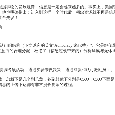
根据事物的发展规律，信息是一定会越来越多的。事实上，美国
时，他也明确指出：进入到这样一个时代后，稀缺资源就不再是信
甚至失误！
构！
（下文以它的英文‘Adhocracy’来代替）”。它是继传统的“层
组织结构以注意力的合理分配，杜绝了（信息过载带来的）分析瘫痪与
机会来协调各项活动，通过实验来做决策，通过成就和认可激励员工。
，总裁下是几个副总裁，各副总裁下分别是CXO，CXO下面
信息的上传下达都有非常漫长复杂的过程。