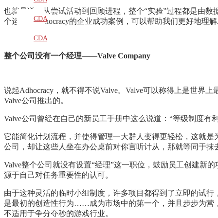
也就是说，从尝试活动到回顾进程，整个“实验”过程都是由数据
教材
CDA
个运用了Adhocracy的企业成功案例，可以帮助我们更好地理解Ad
题库
CDA
整个公司没有一个经理——Valve Company
大纲
说起Adhocracy，就不得不说Valve。Valve可以称得
Valve公司推出的。
Valve公司曾经在自己的新员工手册中这么说道：“等级制度
它能简化计划流程，并使得管理一大群人变得更轻松，这就是
公司，却让这些人坐在办公桌前对你言听计从，那就等同于抹
Valve整个公司就没有设置“经理”这一职位，鼓励员工创建
源于自己对任务重要性的认可。
由于这种灵活的临时小组制度，许多项目都得到了立即的试行，其中诞
是最初的创造性行为……成为市场中的第一个，并且步步为营
不适用于争分夺秒的游戏行业。