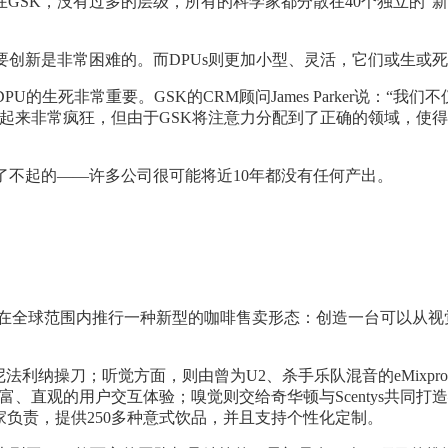
SK，没有过多的层级，所有的科学家都分散在40个独立的“新
要创新是非常困难的。而DPUs则更加小型、灵活，它们或生或
的生死非常重要。GSK的CRM顾问James Parker说：
起来非常疯狂，但由于GSK将注意力分配到了正确的领域，使得
了不起的——许多公司很可能将近10年都没有任何产出。
rlow“的计划，在全球范围内推行一种新型的咖啡售卖形态：创造一
司宾尼法利纳操刀；听觉方面，则由曾为U2、杀手乐队混音的eMi
丰富、直观的用户交互体验；嗅觉则交给奇华顿与Scentys共
独家负责，提供250多种意式饮品，并且支持个性化定制。