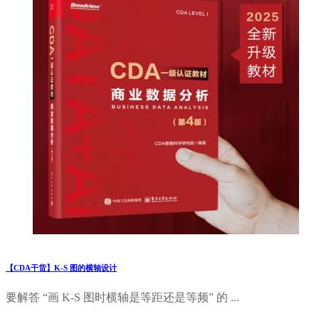
【CDA干货】K-S 图的横轴设计
要解答 “画 K-S 图时横轴是等距还是等频” 的 ...