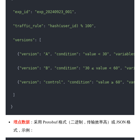
"exp_id"
: 
"exp_20240923_001"
,
"traffic_rule"
: 
"hash(user_id) % 100"
,
"versions"
: [
   {
"version"
: 
"A"
, 
"condition"
: 
"value < 30"
, 
"variables"
:
   {
"version"
: 
"B"
, 
"condition"
: 
"30 ≤ value < 60"
, 
"variab
   {
"version"
: 
"control"
, 
"condition"
: 
"value ≥ 60"
, 
"varia
 ]
}
埋点数据
：采用 Protobuf 格式（二进制，传输效率高）或 JSON 格
式，示例：