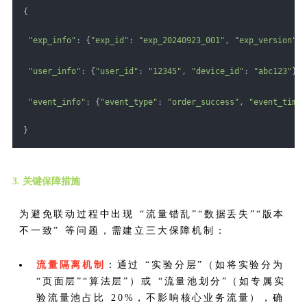
{
"exp_info"
: {
"exp_id"
: 
"exp_20240923_001"
, 
"exp_version"
: 
"user_info"
: {
"user_id"
: 
"12345"
, 
"device_id"
: 
"abc123"
},
"event_info"
: {
"event_type"
: 
"order_success"
, 
"event_time"
}
3. 关键保障措施
为避免联动过程中出现 “流量错乱”“数据丢失”“版本
不一致” 等问题，需建立三大保障机制：
流量隔离机制
：通过 “实验分层”（如将实验分为
“页面层”“算法层”）或 “流量池划分”（如专属实
验流量池占比 20%，不影响核心业务流量），确