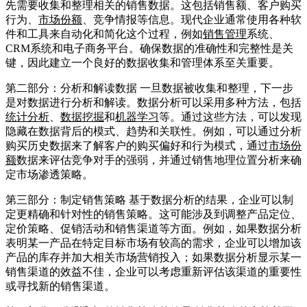
先需要收集和整理相关的销售数据。这包括销售额、客户购买
行为、
市场份额
、竞争情报等信息。现代企业通常使用各种软
件和工具来自动化和简化这个过程，例如
销售管理
系统、
CRM系统和电子商务平台。确保数据的准确性和完整性是关
键，因此建立一个良好的数据收集和管理体系至关重要。
第二部分：分析和解读数据 一旦数据被收集和整理，下一步
是对数据进行分析和解读。数据分析可以采用多种方法，包括
统计分析
、
数据挖掘
和
机器学习
等。通过这些方法，可以发现
隐藏在数据背后的模式、趋势和关联性。例如，可以通过分析
购买历史数据来了解客户的购买偏好和行为模式，通过
市场份
额
数据来评估竞争对手的强弱，并通过销售地理位置分析来确
定市场渗透策略。
第三部分：制定销售策略 基于数据分析的结果，企业可以制
定更精确和针对性的销售策略。这可能涉及到调整产品定位、
定价策略、促销活动和销售渠道等方面。例如，如果数据分析
表明某一产品在特定目标市场有较高的需求，企业可以增加该
产品的库存并加大相关市场营销投入；如果数据分析显示某一
销售渠道的效益不佳，企业可以考虑重新评估该渠道的重要性
或寻找新的销售渠道。