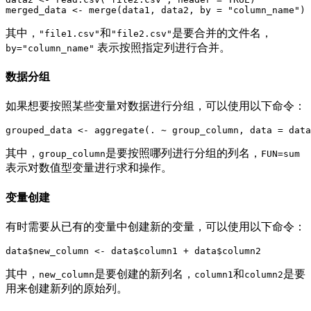
merged_data 
<-
 merge
(
data1
,
 data2
,
 by 
=
"column_name"
)
其中，
和
是要合并的文件名，
"file1.csv"
"file2.csv"
表示按照指定列进行合并。
by="column_name"
数据分组
如果想要按照某些变量对数据进行分组，可以使用以下命令：
grouped_data 
<-
 aggregate
(
. 
~
 group_column
,
 data 
=
 data
其中，
是要按照哪列进行分组的列名，
group_column
FUN=sum
表示对数值型变量进行求和操作。
变量创建
有时需要从已有的变量中创建新的变量，可以使用以下命令：
data
$
new_column 
<-
 data
$
column1 
+
 data
$
其中，
是要创建的新列名，
和
是要
new_column
column1
column2
用来创建新列的原始列。