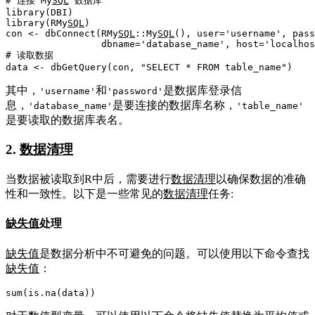
# 连接 My
SQL
 数据库
library
(
DBI
)
library
(
RMy
SQL
)
con 
<-
 dbConnect
(
RMy
SQL
::
My
SQL
(
)
,
 user
=
'username'
,
 pass
                 dbname
=
'database_name'
,
 host
=
'localhos
# 读取数据
data 
<-
 dbGetQuery
(
con
,
"SELECT * FROM table_name"
)
其中，
和
是数据库登录信
'username'
'password'
息，
是要连接的数据库名称，
'database_name'
'table_name'
是要读取的数据库表名。
2.
数据清理
当数据被读取到R中后，需要进行
数据清理
以确保数据的准确
性和一致性。以下是一些常见的
数据清理
任务:
缺失值
处理
缺失值
是数据分析中不可避免的问题。可以使用以下命令查找
缺失值
：
sum
(
is.na
(
data
)
)