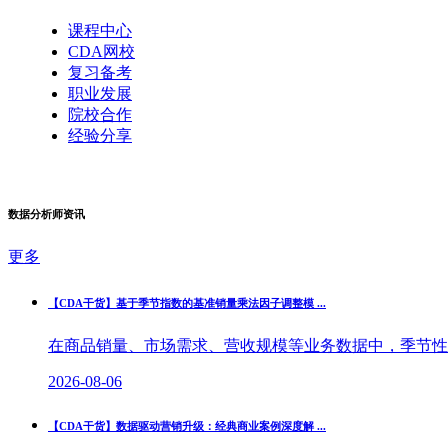
课程中心
CDA网校
复习备考
职业发展
院校合作
经验分享
数据分析师资讯
更多
【CDA干货】基于季节指数的基准销量乘法因子调整模 ...
在商品销量、市场需求、营收规模等业务数据中，季节性波
2026-08-06
【CDA干货】数据驱动营销升级：经典商业案例深度解 ...