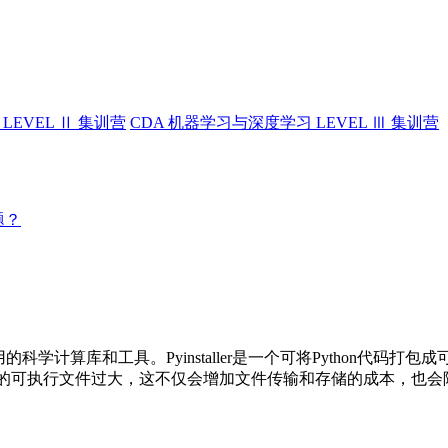
LEVEL Ⅱ 集训营
CDA 机器学习与深度学习 LEVEL Ⅲ 集训营
题？
用的科学计算库和工具。Pyinstaller是一个可将Python代码
见的问题是生成的可执行文件过大，这不仅会增加文件传输和存储的成