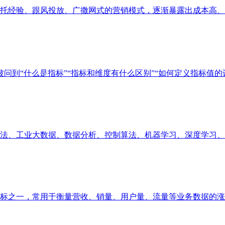
经验、跟风投放、广撒网式的营销模式，逐渐暴露出成本高、精准
问到“什么是指标”“指标和维度有什么区别”“如何定义指标值的计算
、工业大数据、数据分析、控制算法、机器学习、深度学习、业务
之一，常用于衡量营收、销量、用户量、流量等业务数据的涨跌幅