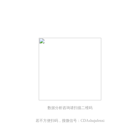
；
；
数据分析咨询请扫描二维码
若不方便扫码，搜微信号：CDAshujufenxi