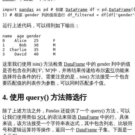
import 
pandas
 as pd 
# 创建 
DataFrame
df
 = pd.
DataFrame
(
}) 
# 根据 gender 列的值筛选行
 df_filtered = 
df
[
df
[
'gender'
运行上述代码，可以得到如下输出：
name  age gender

0    Alice   25      F

1      Bob   30      M

2  Charlie   35      M

3    David   40      M
这里我们使用 isin() 方法检查
DataFrame
中的 gender 列中的值
是否包含在列表['F', 'M']中，并将结果传递给布尔
索引
功能来
选择符合条件的行。需要注意的是，isin() 方法接受一个包含
要匹配值的列表作为参数，可以同时匹配多个值。
4. 使用 query() 方法筛选行
除了上述方法之外，Pandas 还提供了一个 query() 方法，可以
让我们使用类似
SQL
的语法来筛选
DataFrame
中的行。具体
来说，该方法接受一个字符串表达式，其中包含列名、比较符
号和逻辑运算符等操作，返回一个
DataFrame
子集。下面是一