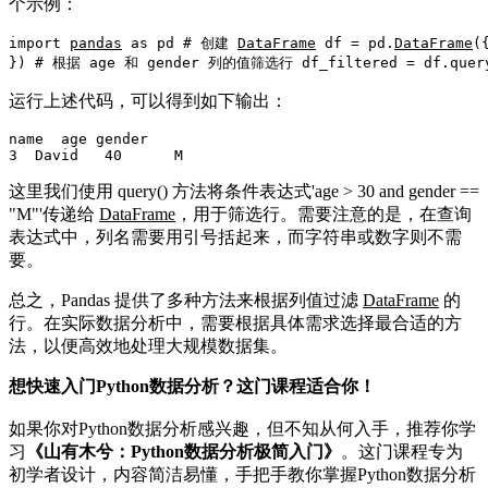
个示例：
import 
pandas
 as pd 
# 创建 
DataFrame
df
 = pd.
DataFrame
(
}) 
# 根据 age 和 gender 列的值筛选行
 df_filtered = df.quer
运行上述代码，可以得到如下输出：
name  age gender

3  David   40      M
这里我们使用 query() 方法将条件表达式'age > 30 and gender ==
"M"'传递给
DataFrame
，用于筛选行。需要注意的是，在查询
表达式中，列名需要用引号括起来，而字符串或数字则不需
要。
总之，Pandas 提供了多种方法来根据列值过滤
DataFrame
的
行。在实际数据分析中，需要根据具体需求选择最合适的方
法，以便高效地处理大规模数据集。
想快速入门Python数据分析？这门课程适合你！
如果你对Python数据分析感兴趣，但不知从何入手，推荐你学
习
《山有木兮：Python数据分析极简入门》
。这门课程专为
初学者设计，内容简洁易懂，手把手教你掌握Python数据分析