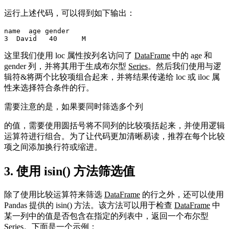
运行上述代码，可以得到如下输出：
name  age gender

3  David   40      M
这里我们使用 loc 属性按列名访问了
DataFrame
中的 age 和
gender 列，并将其用于生成布尔型
Series
。然后我们使用与逻
辑符&将两个比较项组合起来，并将结果传递给 loc 或 iloc 属
性来选择符合条件的行。
需要注意的是，如果要同时筛选多个列
的值，需要使用圆括号将不同列的比较项括起来，并使用逻辑
运算符进行组合。为了让代码更加清晰易读，推荐在每个比较
项之间添加换行符或缩进。
3. 使用 isin() 方法筛选值
除了使用比较运算符来筛选
DataFrame
的行之外，还可以使用
Pandas 提供的 isin() 方法。该方法可以用于检查
DataFrame
中
某一列中的值是否包含在指定的列表中，返回一个布尔型
Series
。下面是一个示例：