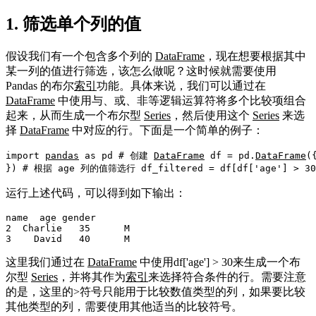
1. 筛选单个列的值
假设我们有一个包含多个列的
DataFrame
，现在想要根据其中
某一列的值进行筛选，该怎么做呢？这时候就需要使用
Pandas 的布尔
索引
功能。具体来说，我们可以通过在
DataFrame
中使用与、或、非等逻辑运算符将多个比较项组合
起来，从而生成一个布尔型
Series
，然后使用这个
Series
来选
择
DataFrame
中对应的行。下面是一个简单的例子：
import 
pandas
 as pd 
# 创建 
DataFrame
df
 = pd.
DataFrame
(
}) 
# 根据 age 列的值筛选行
 df_filtered = 
df
[
df
[
'age'
] > 30
运行上述代码，可以得到如下输出：
name  age gender

2  Charlie   35      M

3    David   40      M
这里我们通过在
DataFrame
中使用df['age'] > 30来生成一个布
尔型
Series
，并将其作为
索引
来选择符合条件的行。需要注意
的是，这里的>符号只能用于比较数值类型的列，如果要比较
其他类型的列，需要使用其他适当的比较符号。