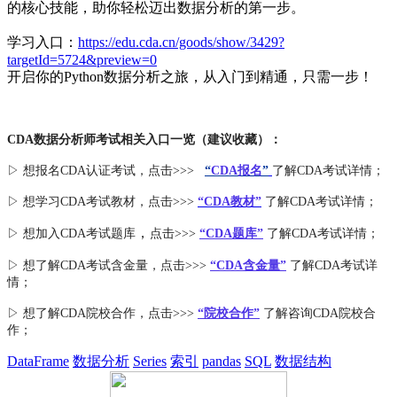
的核心技能，助你轻松迈出数据分析的第一步。
学习入口：
https://edu.cda.cn/goods/show/3429?
targetId=5724&preview=0
开启你的Python数据分析之旅，从入门到精通，只需一步！
CDA数据分析师考试相关入口一览（建议收藏）：
▷ 想报名CDA认证考试，点击>>>
“
CDA报名
”
了解CDA考试详情；
▷ 想学习CDA考试教材，点击>>>
“CDA教材”
了解CDA考试详情；
，
▷ 想加入
CDA考试题库
点击>>>
“CDA
题库
”
了解CDA考试详情；
▷ 想了解CDA
考试
含金量
，点击>>>
“CDA含金量”
了解CDA考试详
情；
▷ 想了解CDA
院校合作
，点击>>>
“院校合作”
了解咨询CDA院校合
作；
DataFrame
数据分析
Series
索引
pandas
SQL
数据结构