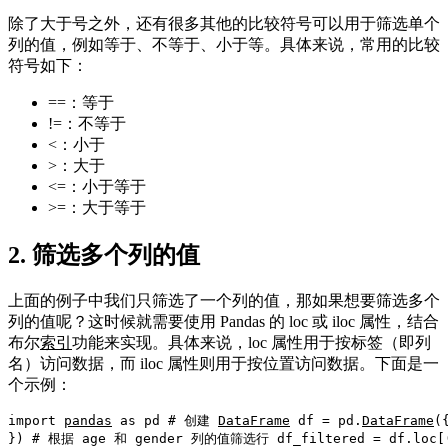
除了大于号之外，还有很多其他的比较符号可以用于筛选单个
列的值，例如等于、不等于、小于等。具体来说，常用的比较
符号如下：
==：等于
!=：不等于
<：小于
>：大于
<=：小于等于
>=：大于等于
2. 筛选多个列的值
上面的例子中我们只筛选了一个列的值，那如果想要筛选多个
列的值呢？这时候就需要使用 Pandas 的 loc 或 iloc 属性，结合
布尔
索引
功能来实现。具体来说，loc 属性用于按标签（即列
名）访问数据，而 iloc 属性则用于按位置访问数据。下面是一
个示例：
import 
pandas
 as pd 
# 创建 
DataFrame
df
 = pd.
DataFrame
(
}) 
# 根据 age 和 gender 列的值筛选行
 df_filtered = df.loc[