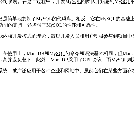
被甲骨文公司收购。在这个过程中，开发My
SQL
的团队开始感到My
SQL
仅是简单地复制了My
SQL
的代码库。相反，它在My
SQL
的基础
功能的支持，还增强了My
SQL
的性能和可靠性。
ux
内核开发模式的理念，鼓励开发人员和用户积极参与到项目中来，共
使用上，MariaDB和My
SQL
的命令和语法基本相同，但Mar
高并发负载下。此外，MariaDB采用了GPL协议，而My
SQL
则
系统，被广泛应用于各种企业和网站中。虽然它们在某些方面存