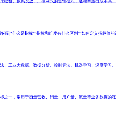
经验、跟风投放、广撒网式的营销模式，逐渐暴露出成本高、精准
问到“什么是指标”“指标和维度有什么区别”“如何定义指标值的计算
、工业大数据、数据分析、控制算法、机器学习、深度学习、业务
之一，常用于衡量营收、销量、用户量、流量等业务数据的涨跌幅