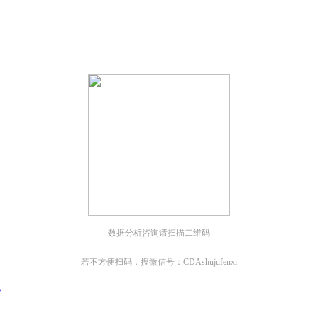
；
；
数据分析咨询请扫描二维码
若不方便扫码，搜微信号：CDAshujufenxi
？