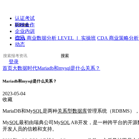
认证考试
院校合作
职业技能：
企业内训
资讯
CDA 商业数据分析 LEVEL Ⅰ 实操班
CDA 商业策略分析 
动态
搜索
登录
首页
大数据时代
Mariadb和mysql是什么关系？
Mariadb和mysql是什么关系？
2023-05-04
收藏
MariaDB和My
SQL
是两种
关系型数据库
管理系统（RDBMS）
My
SQL
最初由瑞典公司My
SQL
AB开发，是一种跨平台的开源
开发人员的信赖和支持。