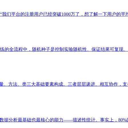
们平台的注册用户已经突破1000万了，想了解一下用户的平均月
的全流程中，随机种子是控制实验随机性、保证结果可复现、提升
变量、方法、类三大基础要素构成。三者层层递进、相互协作，支撑起
据分析最基础也最核心的能力——描述性统计。事实上，80%的商