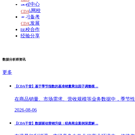
课程中心
CDA网校
教材
CDA
复习备考
题库
职业发展
CDA
院校合作
大纲
经验分享
数据分析师资讯
更多
【CDA干货】基于季节指数的基准销量乘法因子调整模 ...
在商品销量、市场需求、营收规模等业务数据中，季节性波
2026-08-06
【CDA干货】数据驱动营销升级：经典商业案例深度解 ...