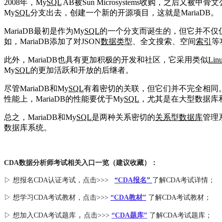
2008年，My
SQL
AB被Sun Microsystems收购，之后又
My
SQL
分支出去，创建一个新的开源项目，这就是MariaDB。
MariaDB最初是作为My
SQL
的一个分支而诞生的，但它并不仅
如，MariaDB添加了对JSON
数据类型
、全文搜索、空间
索引
等
此外，MariaDB也具有更加积极的开发和社区，它采用类似
Lin
My
SQL
的更加活跃和开放的后继者。
尽管MariaDB和My
SQL
有着密切的关联，但它们并不完全相同。在
性能上，MariaDB的性能要优于My
SQL
，尤其是在大型数据库和
总之，MariaDB和My
SQL
是两种关系密切的
关系型数据库
管理
数据库系统。
CDA数据分析师考试相关入口一览（建议收藏）：
▷ 想报名CDA认证考试，点击>>>
“
CDA报名
”
了解CDA考试详情；
▷ 想学习CDA考试教材，点击>>>
“CDA教材”
了解CDA考试教材；
，
▷ 想加入
CDA考试题库
点击>>>
“CDA
题库
”
了解CDA考试题库；