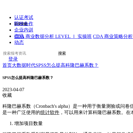
认证考试
院校合作
职业技能：
企业内训
资讯
CDA 商业数据分析 LEVEL Ⅰ 实操班
CDA 商业策略分析 
动态
搜索
登录
首页
大数据时代
SPSS怎么提高科隆巴赫系数？
SPSS怎么提高科隆巴赫系数？
2023-04-07
收藏
科隆巴赫系数（Cronbach's alpha）是一种用于衡量
是一种广泛使用的
统计软件
，可以用来计算科隆巴赫系数。在
增加项目数量