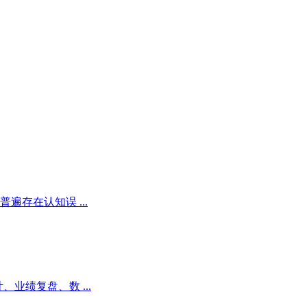
存在认知误 ...
业绩复盘、数 ...