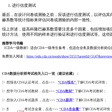
进行信度测试
最后，在设计问卷或测验之前，应该进行信度测试，以评估其
赫系数等统计指标来评估问卷或测验的内部一致性。
综上所述，提高科隆巴赫系数需要注意多个因素，包括增加项
统计方法、使用不同的样本进行验证和进行信度测试等。这些
推荐学习书籍
《CDA一级教材》适合CDA一级考生备考，也适合业务及数据分析岗位
免费加入阅读：
https://edu.cda.cn/goods/show/3151?targetId=5147&previe
CDA数据分析师考试相关入口一览（建议收藏）：
▷ 想报名CDA认证考试，点击>>>
“
CDA报名
”
了解CDA考试详情；
▷ 想学习CDA考试教材，点击>>>
“CDA教材”
了解CDA考试教材；
，
▷ 想加入
CDA考试题库
点击>>>
“CDA
题库
”
了解CDA考试题库；
▷ 想了解CDA
考试
含金量
，点击>>>
“CDA含金量”
了解CDA考试详情
CDA