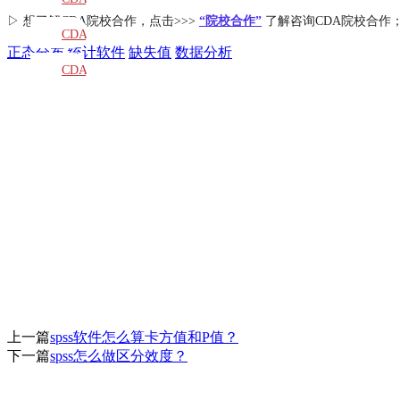
▷ 想了解CDA
院校合作
，点击>>>
“院校合作”
了解咨询CDA院校合作
教材
CDA
正态分布
统计软件
缺失值
数据分析
题库
CDA
大纲
上一篇
spss软件怎么算卡方值和P值？
下一篇
spss怎么做区分效度？