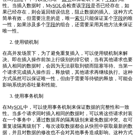
性。当插入数据时，My
SQL
会检查该
字段
是否已经存在，如
果已经存在，则会返回错误信息，阻止数据的插入。这种方式
简单有效，但需要注意的是，唯一
索引
只能保证某个
字段
的唯
一性，如果涉及多个
字段
的组合，还需要采用其他方法来保证
唯一性。
使用锁机制
在高并发场景下，为了避免重复插入，可以使用锁机制来解
决。即在插入操作前加上行级别的排它锁，当有其他请求也要
插入相同的数据时，会因为无法获取到锁而阻塞等待。当第一
个请求完成插入操作后，释放锁，其他请求再继续执行。这种
方式虽然可以保证唯一性，但由于需要等待锁的释放，可能会
影响系统的吞吐量和性能。
使用事务机制
在My
SQL
中，可以使用事务机制来保证数据的完整性和一致
性。当多个请求同时插入相同的数据时，可以将这些请求封装
在一个事务中，通过数据库的隔离级别来避免数据冲突。在可
重复读隔离级别下，每次读取数据都会从快照中获取最新的数
据，并且对数据的修改也不会对其他事务造成影响。这种方式