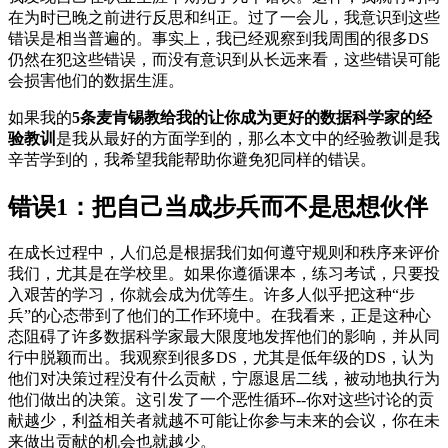
在为时已晚之前进行反思和纠正。过了一会儿，我意识到这些
错误是相当普遍的。事实上，我已经观察到我周围的很多DS
仍然在犯这些错误，而没有意识到从长远来看，这些错误可能
会损害他们的数据生涯。
如果我的
5条麦肯锡教给我的让你成为更好的数据科学家的经
验教训
是我从最好的方面学到的，那么本文中的经验教训是我
辛苦学到的，我希望我能帮助你避免犯同样的错误。
错误1：把自己当成步兵而不是思想伙伴
在成长过程中，人们总是根据我们如何遵守规则和秩序来评价
我们，尤其是在学校里。如果你遵循课本，练习考试，只要投
入艰苦的学习，你就会成为优等生。许多人似乎把这种“步
兵”的心态带到了他们的工作环境中。在我看来，正是这种心
态阻碍了许多数据科学家最大限度地发挥他们的影响，并从同
行中脱颖而出。我观察到很多DS，尤其是低年级的DS，认为
他们对决策过程没有什么贡献，宁愿退居二线，被动地执行为
他们做出的决策。这引发了一个恶性循环--你对这些讨论的贡
献越少，利益相关者就越不可能让你参与未来的会议，你在未
来做出贡献的机会也就越少。