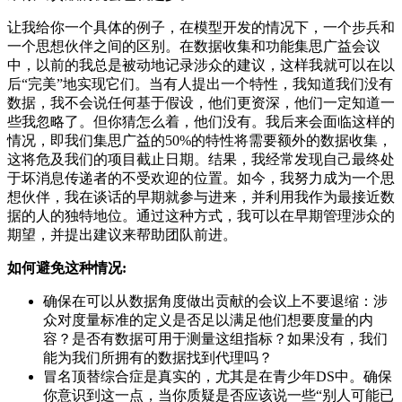
让我给你一个具体的例子，在模型开发的情况下，一个步兵和
一个思想伙伴之间的区别。在数据收集和功能集思广益会议
中，以前的我总是被动地记录涉众的建议，这样我就可以在以
后“完美”地实现它们。当有人提出一个特性，我知道我们没有
数据，我不会说任何基于假设，他们更资深，他们一定知道一
些我忽略了。但你猜怎么着，他们没有。我后来会面临这样的
情况，即我们集思广益的50%的特性将需要额外的数据收集，
这将危及我们的项目截止日期。结果，我经常发现自己最终处
于坏消息传递者的不受欢迎的位置。如今，我努力成为一个思
想伙伴，我在谈话的早期就参与进来，并利用我作为最接近数
据的人的独特地位。通过这种方式，我可以在早期管理涉众的
期望，并提出建议来帮助团队前进。
如何避免这种情况:
确保在可以从数据角度做出贡献的会议上不要退缩：涉
众对度量标准的定义是否足以满足他们想要度量的内
容？是否有数据可用于测量这组指标？如果没有，我们
能为我们所拥有的数据找到代理吗？
冒名顶替综合症是真实的，尤其是在青少年DS中。确保
你意识到这一点，当你质疑是否应该说一些“别人可能已