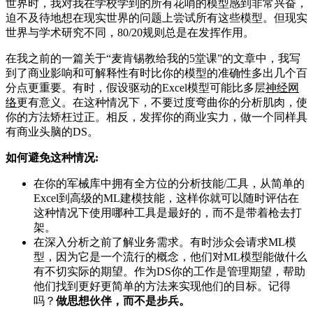
世界时，我对我在学校学到的所有花哨的模型感到非常兴奋，
迫不及待地想在现实世界的问题上尝试所有这些模型。但现实
世界与学术研究不同，80/20规则总是在发挥作用。
在我之前的一篇关于“麦肯锡教给我的5堂课”的文章中，我写
到了商业影响和可解释性有时比你的模型的准确性多出几个百
分点更重要。有时，假设驱动的Excel模型可能比多层
神经网
络
更有意义。在这种情况下，不要过度弯曲你的分析肌肉，使
你的方法矫枉过正。相反，发挥你的商业实力，做一个同样具
有商业头脑的DS。
如何避免这种情况:
在你的军械库中拥有全方位的分析技能/工具，从简单的
Excel到高级的ML建模技能，这样你就可以随时评估在
这种情况下使用哪种工具是最好的，而不是带着枪去打
架。
在深入分析之前了解业务需求。有时涉众会请求ML模
型，因为它是一个流行的概念，他们对ML模型能做什么
有不切实际的期望。作为DS你的工作是管理期望，帮助
他们找到更好更简单的方法来实现他们的目标。记得
吗？
做思想伙伴，而不是步兵。