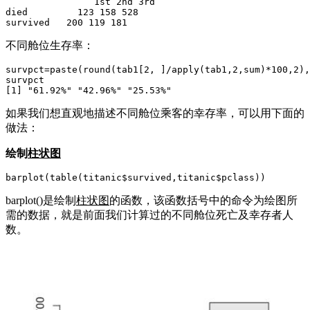
                1st 2nd 3rd  

died         123 158 528  

survived   200 119 181
不同舱位生存率：
survpct=paste(round(tab1[2, ]/apply(tab1,2,sum)*100,2),
survpct

[1] "61.92%" "42.96%" "25.53%"
如果我们想直观地描述不同舱位乘客的幸存率，可以用下面的
做法：
绘制
柱状图
barplot(table(titanic$survived,titanic$pclass))
barplot()是绘制
柱状图
的函数，该函数括号中的命令为绘图所
需的数据，就是前面我们计算过的不同舱位死亡及幸存者人
数。