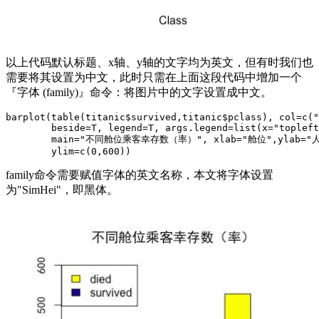
以上代码默认标题、x轴、y轴的文字均为英文，但有时我们也
需要将其设置为中文，此时只需在上面这段代码中增加一个
『字体 (family)』命令：将图片中的文字设置成中文。
barplot(table(titanic$survived,titanic$pclass), col=c("
        beside=T, legend=T, args.legend=list(x="topleft
        main="不同舱位乘客幸存数（率）", xlab="舱位",ylab="人数"
        ylim=c(0,600))
family命令需要赋值字体的英文名称，本文将字体设置
为"SimHei"，即黑体。