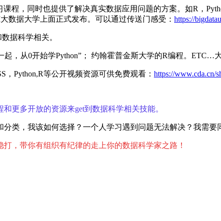
习课程，同时也提供了解决真实数据应用问题的方案。如
R
，
Pyth
M
大数据大学上面正式发布。可以通过传送门感受：
https://bigdata
和数据科学相关。
一起，从
0
开始学
Python”
； 约翰霍普金斯大学的
R
编程。
ETC…
SS
，
Python,R
等公开视频资源可供免费观看：
https://www.cda.cn/s
程和更多开放的资源来
get
到数据科学相关技能。
和分类，我该如何选择？一个人学习遇到问题无法解决？我需要
稳打，带你有组织有纪律的走上你的数据科学家之路！