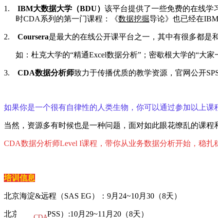
1.
IBM大数据大学（
BDU
）
该平台提供了一些免费的在线学
时
CDA
系列的第一门课程：《
数据挖掘
导论》也已经在
IB
2.
Coursera
是最大的在线公开课平台之一，其中有很多都是
如：杜克大学的
“
精通
Excel
数据分析
”
；密歇根大学的
“
大家
3.
CDA数据分析师
致力于传播优质的教学资源，官网公开
SP
如果你是一个很有自律性的人类生物，你可以通过参加以上课
当然，资源多有时候也是一种问题，面对如此眼花缭乱的课程
CDA数据分析师
Level I
课程，带你从业务数据分析开始，稳扎
培训信息
北京海淀
&
远程（
SAS EG
）：
9
月
24~10
月
30
（
8
天）
北京朝阳（
SPSS
）
:10
月
29~11
月
20
（
8
天）
CDA