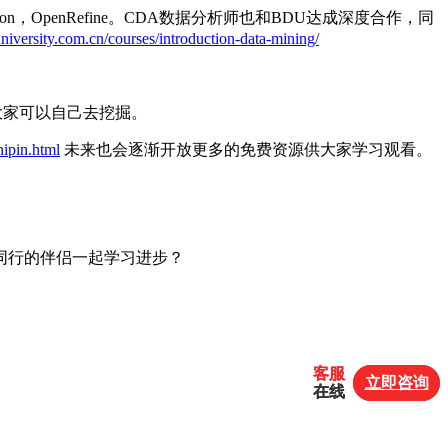
on
，
OpenRefine
。
CDA
数据分析师也和
BDU
达成深度合作，同
university.com.cn/courses/introduction-data-mining/
大家可以自己去挖掘。
hipin.html
未来也会逐渐开放更多的免费资源供大家学习观看。
同行的伴侣一起学习进步？
客服
客服
立即咨询
立即咨询
在线
在线