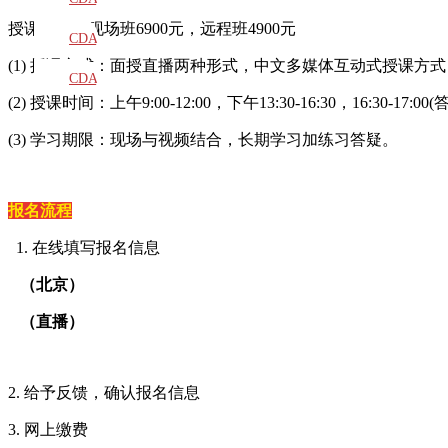
授课安排：现场班
6900
元，远程班
4900
元
教材
CDA
(1) 授课方式：面授直播两种形式，中文多媒体互动式授课方式
题库
CDA
(2) 授课时间：上午
9:00-12:00
，下午
13:30-16:30
，
16:30-17:00(
大纲
(3) 学习期限：现场与视频结合，长期学习加练习答疑。
报名流程
1. 在线填写报名信息
（北京）
（直播）
2. 给予反馈，确认报名信息
3. 网上缴费