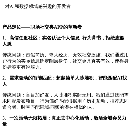
- 对AI和数据领域感兴趣的开发者
产品定位——职场社交类APP的革新者
1、
高信任度社区：
实名认证
个人信息
+行为背书
，
拒绝虚假
人脉
传统问题：虚假简历、夸大经历、无效社交泛滥。我们通过用
户行为的实际信息绑定圈层身份，社交更具真实有效，使得身
份标签更有说服力。
2、
需求驱动的智能匹配：
超越简单人脉堆积
，
智能匹配AI找
人
传统问题：盲目加好友，人脉堆积实际无用。我们通过技能需
求匹配发布项目、行为偏好匹配根据用户历史互动，推荐志同
道合者、时空匹配同城/同频的潜在相似的人。
3、
一次活动无限拓展：
真正去中心化活动
，
激活全域会员力
量