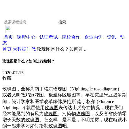
搜索
首页
课程中心
认证考试
院校合作
企业内训
资讯
动
态
首页
大数据时代
玫瑰图是什么？如何进 ...
玫瑰图是什么？如何进行绘制？
2020-07-15
收藏
玫瑰图
，全称为南丁格尔
玫瑰图
（Nightingale rose diagram），
或者又叫做鸡冠花图、极坐标区域图等。早在克里米亚战争期
间，统计学家和医学改革家佛罗伦斯‧南丁格尔 (Florence
Nightingale) 就层使用
玫瑰图
表传达士兵身亡情况，现在我们
经常能见到的有风力
玫瑰图
、污染物
玫瑰图
，以及各省疫情零
增长天数的
玫瑰图
。怎么样，是不是，不明觉厉，现在就跟小
编一起来学习如何绘制
玫瑰图
吧。