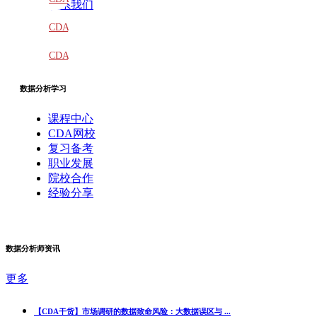
联系我们
教材
CDA
题库
CDA
大纲
数据分析学习
课程中心
CDA网校
复习备考
职业发展
院校合作
经验分享
数据分析师资讯
更多
【CDA干货】市场调研的数据致命风险：大数据误区与 ...