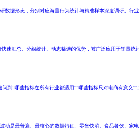
数据形态，分别对应海量行为统计与精准样本深度调研。行业普遍
凭借快速汇总、分组统计、动态筛选的优势，被广泛应用于销量统计、
问到“哪些指标在所有行业都适用”“哪些指标只对电商有意义”“二者
动是最普遍、最核心的数据特征。零售快消、食品餐饮、家电服饰