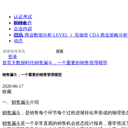
认证考试
院校合作
职业技能：
企业内训
资讯
CDA 商业数据分析 LEVEL Ⅰ 实操班
CDA 商业策略分析 
动态
搜索
登录
首页
大数据时代
销售漏斗，一个重要的销售管理模型
销售漏斗，一个重要的销售管理模型
2020-06-17
收藏
一、
销售漏斗
介绍
销售漏斗
，是销售每个环节每个过程进展转化率形成的物理形
销售漏斗
是一个非常直观的销售机会状态统计报表，通常情况