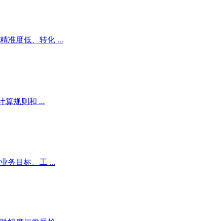
度低、转化 ...
规则和 ...
目标、工 ...