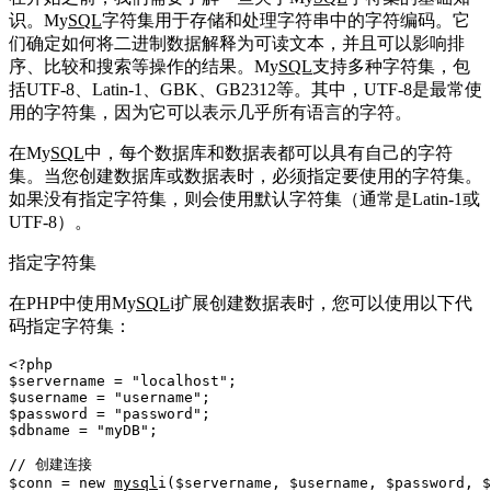
识。My
SQL
字符集用于存储和处理字符串中的字符编码。它
们确定如何将二进制数据解释为可读文本，并且可以影响排
序、比较和搜索等操作的结果。My
SQL
支持多种字符集，包
括UTF-8、Latin-1、GBK、GB2312等。其中，UTF-8是最常使
用的字符集，因为它可以表示几乎所有语言的字符。
在My
SQL
中，每个数据库和数据表都可以具有自己的字符
集。当您创建数据库或数据表时，必须指定要使用的字符集。
如果没有指定字符集，则会使用默认字符集（通常是Latin-1或
UTF-8）。
指定字符集
在PHP中使用My
SQL
i扩展创建数据表时，您可以使用以下代
码指定字符集：
<?php
$servername
 = 
"localhost"
$username
 = 
"username"
$password
 = 
"password"
$dbname
 = 
"myDB"
;

// 创建连接
$conn
 = 
new
mysql
i
(
$servername
, 
$username
, 
$password
, 
$