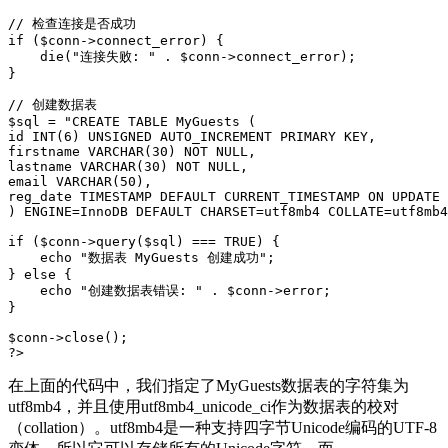
// 检查连接是否成功
if
 (
$conn
->connect_error) {

die
(
"连接失败: "
 . 
$conn
->connect_error);

}

// 创建数据表
$sql
 = 
"CREATE TABLE MyGuests (

id INT(6) UNSIGNED AUTO_INCREMENT PRIMARY KEY,

firstname VARCHAR(30) NOT NULL,

lastname VARCHAR(30) NOT NULL,

email VARCHAR(50),

reg_date TIMESTAMP DEFAULT CURRENT_TIMESTAMP ON UPDATE 
) ENGINE=InnoDB DEFAULT CHARSET=utf8mb4 COLLATE=utf8mb4
if
 (
$conn
->
query
(
$sql
) === 
TRUE
) {

echo
"数据表 MyGuests 创建成功"
;

} 
else
 {

echo
"创建数据表错误: "
 . 
$conn
->error;

}

$conn
->
close
?>
在上面的代码中，我们指定了MyGuests数据表的字符集为
utf8mb4，并且使用utf8mb4_unicode_ci作为数据表的校对
（collation）。utf8mb4是一种支持四字节Unicode编码的UTF-8