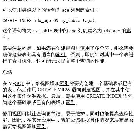
可以使用类似以下的语句为
列创建
索引
：
age
这个语句将为
表中的
列创建名为
的
索
my_table
age
idx_age
引
。
需要注意的是，如果您在创建视图时使用了多个表，那么需要
确保这些表都具有适当的
索引
。否则，即使针对其中一个表进
行了
索引
优化，也可能无法提高整个查询的性能。
总结
在 My
SQL
中，给视图增加
索引
需要先创建一个基础表或已有
的表，然后使用 CREATE VIEW 语句创建视图，并在其中使
用这个表作为源数据。最后，需要使用 CREATE INDEX 语句
为这个基础表或已有的表增加
索引
。
使用视图可以让查询更简洁、易于维护，同时也能提高查询性
能。因此，在实际应用中，我们应该根据具体情况来决定是否
需要给视图添加
索引
。