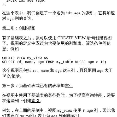
  INDEX idx_age (age)

在这个表中，我们创建了一个名为
的
索引
，它将加速
idx_age
对
列的查询。
age
第二步：创建视图
有了基础表之后，就可以使用 CREATE VIEW 语句创建视图
了。视图的定义中应该包含要使用的列和表、筛选条件等信
息。例如：
CREATE VIEW my_view AS

SELECT 
id
这个视图只包括
、
和
这三列，且只返回
大于
id
name
age
age
18 的记录。
第三步：为基础表或已有的表增加
索引
在视图中使用了基础表的某些列时，为了提高查询性能，需要
在这些列上创建
索引
。
例如，在上面的示例中，视图
使用了
列，因此我
my_view
age
们需要在
表中为
列创建
索引
。
my_table
age