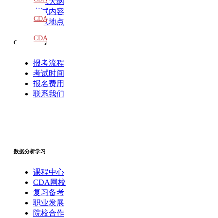
考试大纲
考试内容
教材
CDA
考试地点
题库
CDA
CDA报考指南
大纲
报考流程
考试时间
报名费用
联系我们
数据分析学习
课程中心
CDA网校
复习备考
职业发展
院校合作