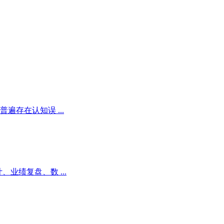
存在认知误 ...
业绩复盘、数 ...