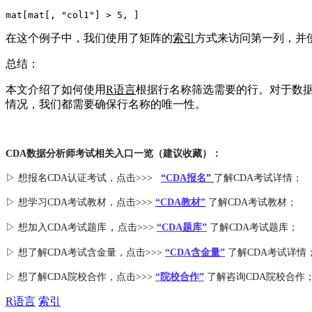
mat[mat[, 
"col1"
在这个例子中，我们使用了矩阵的
索引
方式来访问第一列，并
总结：
本文介绍了如何使用
R语言
根据行名称筛选需要的行。对于数
情况，我们都需要确保行名称的唯一性。
CDA数据分析师考试相关入口一览（建议收藏）：
▷ 想报名CDA认证考试，点击>>>
“
CDA报名
”
了解CDA考试详情；
▷ 想学习CDA考试教材，点击>>>
“CDA教材”
了解CDA考试教材；
，
▷ 想加入
CDA考试题库
点击>>>
“CDA
题库
”
了解CDA考试题库；
▷ 想了解CDA
考试
含金量
，点击>>>
“CDA含金量”
了解CDA考试详情
▷ 想了解CDA
院校合作
，点击>>>
“院校合作”
了解咨询CDA院校合作
R语言
索引