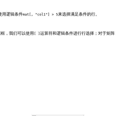
使用逻辑条件
来选择满足条件的行。
mat[, "col1"] > 5
据框，我们可以使用
运算符和逻辑条件进行行选择；对于矩阵
[ ]
；
；