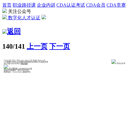
首页
职业路径课
企业内训
CDA认证考试
CDA会员
CDA竞赛
关注公众号
数字化人才认证
返回
140/141
上一页
下一页
Copyright 2015- 2021,www.cda.cn All Rights Reserved.
CDA数据分析师(北京国富如荷网络科技有限公司)版权所有
关注公众号
京ICP备11001960号-9
网站地图
京公网安备 11010802034615号
经营许可证编号：京B2-20210330
联系电话：13321103290 (微信同号)