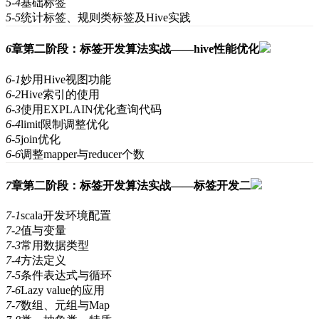
5-4
基础标签
5-5
统计标签、规则类标签及Hive实践
6
章
第二阶段：标签开发算法实战——hive性能优化
6-1
妙用Hive视图功能
6-2
Hive索引的使用
6-3
使用EXPLAIN优化查询代码
6-4
limit限制调整优化
6-5
join优化
6-6
调整mapper与reducer个数
7
章
第二阶段：标签开发算法实战——标签开发二
7-1
scala开发环境配置
7-2
值与变量
7-3
常用数据类型
7-4
方法定义
7-5
条件表达式与循环
7-6
Lazy value的应用
7-7
数组、元组与Map