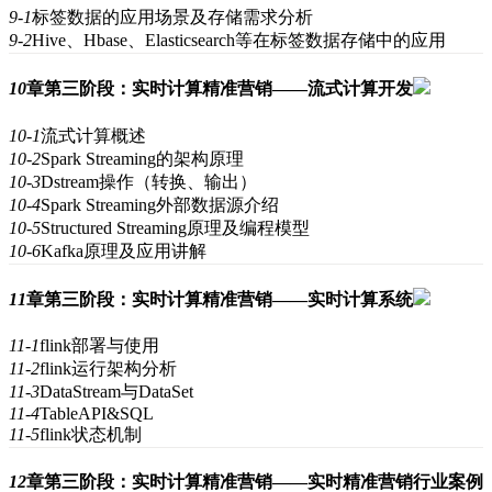
9-1
标签数据的应用场景及存储需求分析
9-2
Hive、Hbase、Elasticsearch等在标签数据存储中的应用
10
章
第三阶段：实时计算精准营销——流式计算开发
10-1
流式计算概述
10-2
Spark Streaming的架构原理
10-3
Dstream操作（转换、输出）
10-4
Spark Streaming外部数据源介绍
10-5
Structured Streaming原理及编程模型
10-6
Kafka原理及应用讲解
11
章
第三阶段：实时计算精准营销——实时计算系统
11-1
flink部署与使用
11-2
flink运行架构分析
11-3
DataStream与DataSet
11-4
TableAPI&SQL
11-5
flink状态机制
12
章
第三阶段：实时计算精准营销——实时精准营销行业案例