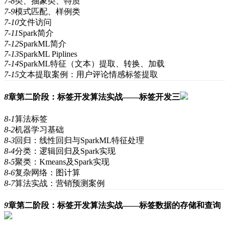
7-8
类、抽象类、特质
7-9
模式匹配、样例类
7-10
文件访问
7-11
Spark简介
7-12
SparkML简介
7-13
SparkML Piplines
7-14
SparkML特征（文本）提取、转换、加载
7-15
文本提取案例：用户评论情感标签提取
8
章
第二阶段：标签开发算法实战——标签开发三
8-1
算法标签
8-2
机器学习基础
8-3
回归：线性回归与SparkML特征处理
8-4
分类：逻辑回归及Spark实现
8-5
聚类：Kmeans及Spark实现
8-6
复杂网络：图计算
8-7
算法实战：营销预测案例
9
章
第二阶段：标签开发算法实战——标签数据的存储和查询