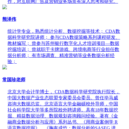
作，对互联网广告及营销业务场景有深入思考和研究。
熊泽伟
统计学专业，熟悉统计分析、数据挖掘等技术； CDA数
据科学研究院讲师； 参与CDA数据策略系列课程研发、
教材编写； 曾参与苏州银行数字化人才培训项目—数据
挖掘培训； 曾就职于卡牌游戏、跨境电商等行业担任数
据分析师； 有市场调查、精准营销等业务数据分析经
验；
常国珍老师
北京大学会计学博士， CDA数据科学研究院执行院长，
中国大数据产业生态联盟专家委员会委员。曾任毕马威
咨询大数据总监。北京语言大学金融硕校外导师，中国
社会科学院大学等多所院校外聘讲师。具有18年数据挖
掘、精益数据治理、数据规划咨询顾问经验。著有《金
融商业数据分析与应用》系列丛书、《用商业案例学 R
语言数据挖掘》、《胸有成竹：数据分析的SASEG 进