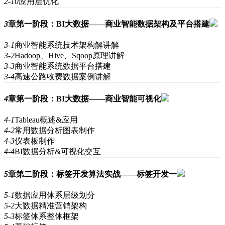
2-10
应用层优化
3
章
第一阶段：BI大数据——商业智能数据架构及平台搭建
3-1
商业智能系统技术架构解讲解
3-2
Hadoop、Hive、Sqoop原理讲解
3-3
商业智能系统数据平台搭建
3-4
高速公路收费数据案例讲解
4
章
第一阶段：BI大数据——商业智能可视化
4-1
Tableau概述&应用
4-2
常用数据分析图表制作
4-3
仪表板制作
4-4
BI数据分析&可视化交互
5
章
第二阶段：标签开发算法实战——标签开发一
5-1
数据应用体系层级划分
5-2
大数据精准营销架构
5-3
标签体系整体框架