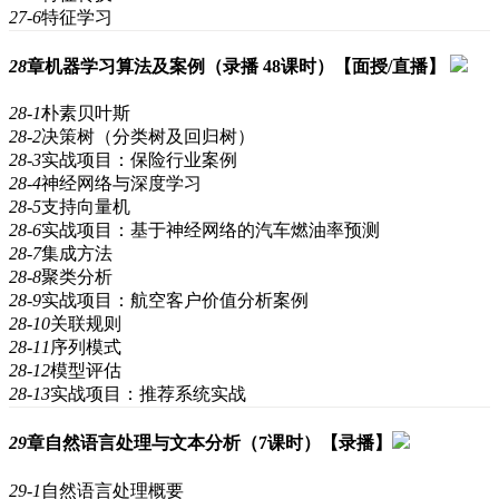
27-6
特征学习
28
章
机器学习算法及案例（录播 48课时）【面授/直播】
28-1
朴素贝叶斯
28-2
决策树（分类树及回归树）
28-3
实战项目：保险行业案例
28-4
神经网络与深度学习
28-5
支持向量机
28-6
实战项目：基于神经网络的汽车燃油率预测
28-7
集成方法
28-8
聚类分析
28-9
实战项目：航空客户价值分析案例
28-10
关联规则
28-11
序列模式
28-12
模型评估
28-13
实战项目：推荐系统实战
29
章
自然语言处理与文本分析（7课时）【录播】
29-1
自然语言处理概要