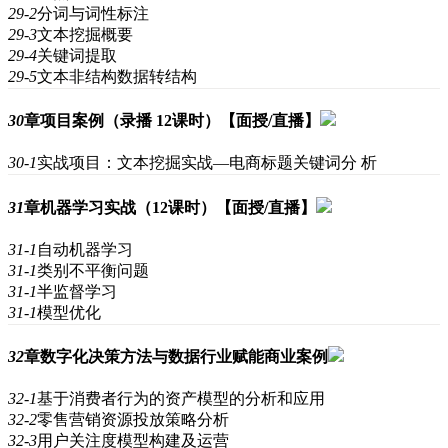
29-2
分词与词性标注
29-3
文本挖掘概要
29-4
关键词提取
29-5
文本非结构数据转结构
30
章
项目案例（录播 12课时）【面授/直播】
30-1
实战项目：文本挖掘实战—电商标题关键词分 析
31
章
机器学习实战（12课时）【面授/直播】
31-1
自动机器学习
31-1
类别不平衡问题
31-1
半监督学习
31-1
模型优化
32
章
数字化决策方法与数据行业赋能商业案例
32-1
基于消费者行为的资产模型的分析和应用
32-2
零售营销资源投放策略分析
32-3
用户关注度模型构建及运营