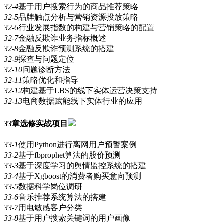
32-4
基于用户搜索行为的商品推荐策略
32-5
品牌触点分析与营销资源投放策略
32-6
行业发展指数的构建与营销策略的配置
32-7
金融反欺诈业务指标概述
32-8
金融反欺诈预测系统的搭建
32-9
探查与问题定位
32-10
问题诊断方法
32-11
策略优化和指导
32-12
构建基于LBS的线下实体运营决策支持
32-13
电商数据赋能线下实体行业的应用
33
章
选修实战项目
33-1
使用Python进行离网用户预警案例
33-2
基于fbprophet算法的股价预测
33-3
基于深度学习的舆情监控系统的搭建
33-4
基于Xgboost的消费者购买意向预测
33-5
数据科学岗位调研
33-6
音乐推荐系统算法的搭建
33-7
用电敏感客户分类
33-8
基于用户搜索关键词的用户画像