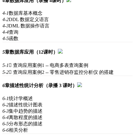
4
章
数据库应用（录播 4课时）
4-1
数据库基本概念
4-2
DDL 数据定义语言
4-3
DML 数据操作语言
4-4
查询
4-5
函数
5
章
数据库应用（12课时）
5-1
 查询应用案例1 -- 电商多表查询案例
5-2
 查询应用案例2 -- 零售进销存监控分析仪 的搭建
6
章
描述性统计分析（录播 3 课时）
6-1
统计学概述
6-2
描述性统计图表
6-3
集中趋势的描述
6-4
离散程度的描述
6-5
分布形态的描述
6-6
相关分析