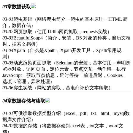
03
章
数据获取
03-01
爬虫基础（网络爬虫简介，爬虫的基本原理，HTML 简
介，数据存储）
03-02
网页抓取（使用 Urllib网页抓取，requests实战）
03-03
BeautifulSoup4（简介，安装，BS 对象的种类，遍历文档
树，搜索文档树）
03-04
Xpath（什么是Xpath，Xpath开发工具，Xpath常用规
则）
03-05
动态渲染页面抓取（Selenium的安装，基本使用，声明浏
览器对象，访问页面，定位元素，节点交互，动作链，执行
JavaScript，获取节点信息，延时等待，前进后退，Cookies，
选项卡管理，异常处理）
03-06
爬虫实战（网站的爬取，基电商评价文本爬取）
04
章
数据存储与读取
04-01
可供读取数据类型介绍（excel、pdf、txt、html、mysql数
据库文件介绍）
04-02
数据的存储（将数据存储到excel表，txt文本，word文
档）