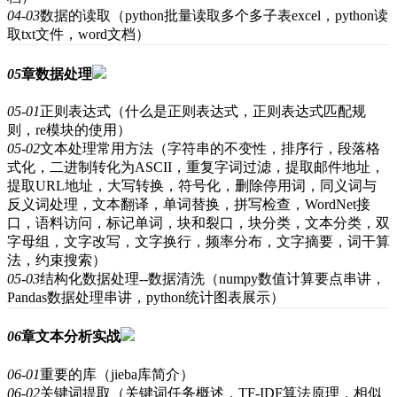
04-03
数据的读取（python批量读取多个多子表excel，python读
取txt文件，word文档）
05
章
数据处理
05-01
正则表达式（什么是正则表达式，正则表达式匹配规
则，re模块的使用）
05-02
文本处理常用方法（字符串的不变性，排序行，段落格
式化，二进制转化为ASCII，重复字词过滤，提取邮件地址，
提取URL地址，大写转换，符号化，删除停用词，同义词与
反义词处理，文本翻译，单词替换，拼写检查，WordNet接
口，语料访问，标记单词，块和裂口，块分类，文本分类，双
字母组，文字改写，文字换行，频率分布，文字摘要，词干算
法，约束搜索）
05-03
结构化数据处理--数据清洗（numpy数值计算要点串讲，
Pandas数据处理串讲，python统计图表展示）
06
章
文本分析实战
06-01
重要的库（jieba库简介）
06-02
关键词提取（关键词任务概述，TF-IDF算法原理，相似